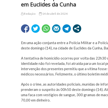
em Euclides da Cunha
Redação
14 de abril de 2024
Em uma ação conjunta entre a Polícia Militar e a Políci
deste domingo (14), na cidade de Euclides da Cunha, Ba
A tentativa de homicídio ocorreu por volta das 22h30 d
identidade não foi revelada, foi atraída para um local
intervenção dos presentes permitiu que a vítima fosse
médicos necessários. Felizmente, o último boletim médic
Após o crime, as autoridades policiais, munidas de info
prenderam o suspeito às 00h50 deste domingo (14). Alé
uma faca com vestígios de sangue, 300 gramas de mac
70,00 em dinheiro.