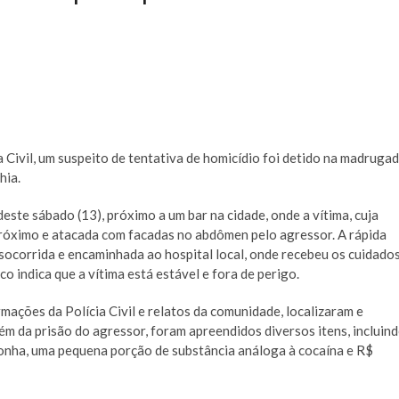
a Civil, um suspeito de tentativa de homicídio foi detido na madruga
hia.
este sábado (13), próximo a um bar na cidade, onde a vítima, cuja
 próximo e atacada com facadas no abdômen pelo agressor. A rápida
 socorrida e encaminhada ao hospital local, onde recebeu os cuidado
o indica que a vítima está estável e fora de perigo.
rmações da Polícia Civil e relatos da comunidade, localizaram e
m da prisão do agressor, foram apreendidos diversos itens, incluin
onha, uma pequena porção de substância análoga à cocaína e R$