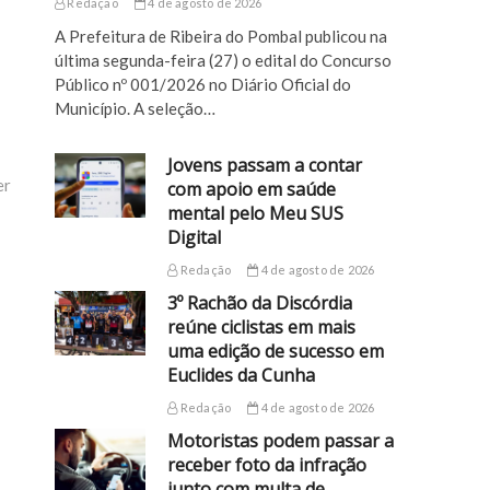
Redação
4 de agosto de 2026
A Prefeitura de Ribeira do Pombal publicou na
última segunda-feira (27) o edital do Concurso
Público nº 001/2026 no Diário Oficial do
Município. A seleção…
Jovens passam a contar
er
com apoio em saúde
mental pelo Meu SUS
Digital
Redação
4 de agosto de 2026
3º Rachão da Discórdia
reúne ciclistas em mais
uma edição de sucesso em
Euclides da Cunha
Redação
4 de agosto de 2026
Motoristas podem passar a
receber foto da infração
junto com multa de