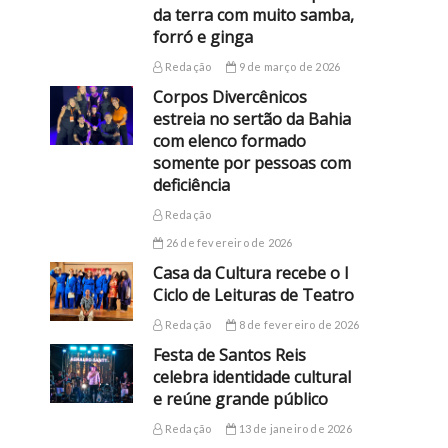
da terra com muito samba,
forró e ginga
Redação
9 de março de 2026
Corpos Divercênicos
estreia no sertão da Bahia
com elenco formado
somente por pessoas com
deficiência
Redação
26 de fevereiro de 2026
Casa da Cultura recebe o I
Ciclo de Leituras de Teatro
Redação
8 de fevereiro de 2026
Festa de Santos Reis
celebra identidade cultural
e reúne grande público
Redação
13 de janeiro de 2026