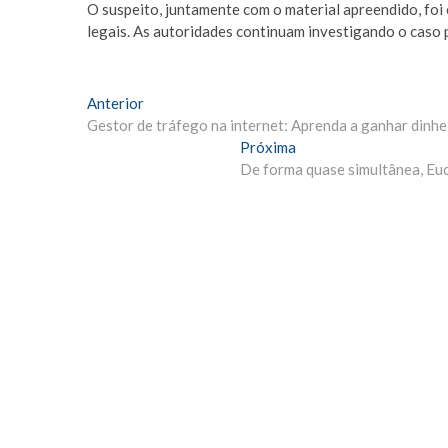
O suspeito, juntamente com o material apreendido, foi 
legais. As autoridades continuam investigando o caso 
Navegação
Matéria
Anterior
Anterior:
Gestor de tráfego na internet: Aprenda a ganhar dinh
de
Próxima
Próxima
Post
Materia:
De forma quase simultânea, Euc