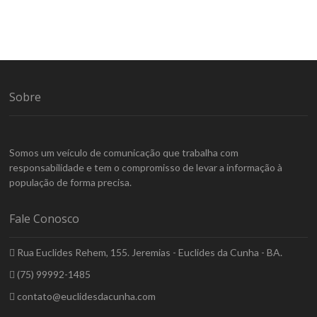
Sobre
Somos um veículo de comunicação que trabalha com
responsabilidade e tem o compromisso de levar a informação à
população de forma precisa.
Fale Conosco
Rua Euclides Rehem, 155. Jeremias - Euclides da Cunha - BA.
(75) 99992-1485
contato@euclidesdacunha.com