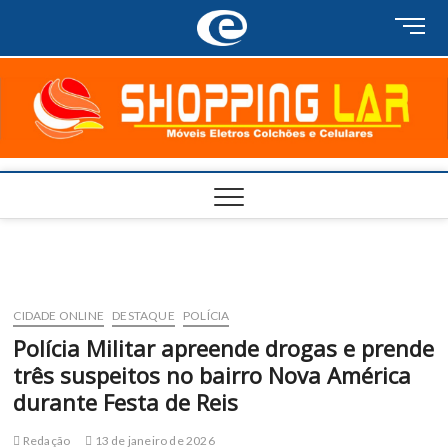
Skip
M
to
e
content
n
u
B
u
t
t
o
n
CIDADE ONLINE
DESTAQUE
POLÍCIA
Polícia Militar apreende drogas e prende
três suspeitos no bairro Nova América
durante Festa de Reis
Redação
13 de janeiro de 2026