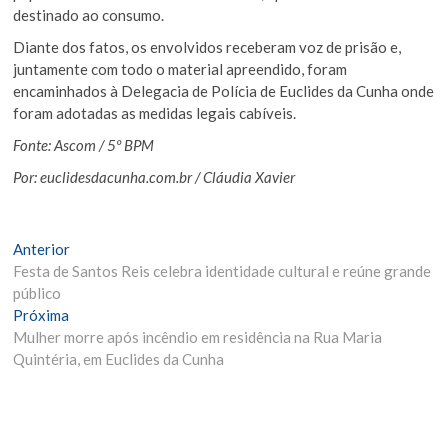
destinado ao consumo.
Diante dos fatos, os envolvidos receberam voz de prisão e,
juntamente com todo o material apreendido, foram
encaminhados à Delegacia de Polícia de Euclides da Cunha onde
foram adotadas as medidas legais cabíveis.
Fonte: Ascom / 5º BPM
Por: euclidesdacunha.com.br / Cláudia Xavier
Navegação
Matéria
Anterior
Anterior:
Festa de Santos Reis celebra identidade cultural e reúne grande
de
público
Post
Próxima
Próxima
Materia:
Mulher morre após incêndio em residência na Rua Maria
Quintéria, em Euclides da Cunha