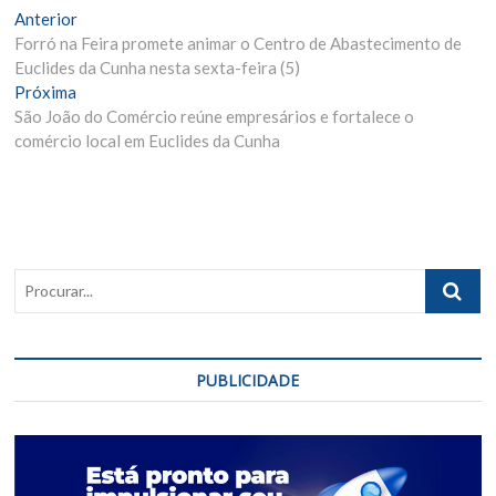
Navegação
Matéria
Anterior
Anterior:
Forró na Feira promete animar o Centro de Abastecimento de
de
Euclides da Cunha nesta sexta-feira (5)
Post
Próxima
Próxima
Materia:
São João do Comércio reúne empresários e fortalece o
comércio local em Euclides da Cunha
Procurar..
PUBLICIDADE