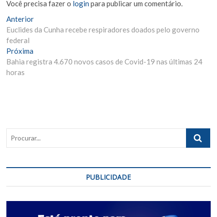
Você precisa fazer o
login
para publicar um comentário.
Navegação
Matéria
Anterior
Anterior:
Euclides da Cunha recebe respiradores doados pelo governo
de
federal
Post
Próxima
Próxima
Materia:
Bahia registra 4.670 novos casos de Covid-19 nas últimas 24
horas
Procurar..
PUBLICIDADE