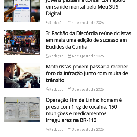
Jovens passam a contar com apoio
em saúde mental pelo Meu SUS
Digital
Redação
4 de agosto de 2026
3º Rachão da Discórdia reúne ciclistas
em mais uma edição de sucesso em
Euclides da Cunha
Redação
4 de agosto de 2026
Motoristas podem passar a receber
foto da infração junto com multa de
trânsito
Redação
3 de agosto de 2026
Operação Fim de Linha: homem é
preso com 1 kg de cocaína, 150
munições e medicamentos
irregulares na BR-116
Redação
3 de agosto de 2026