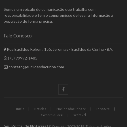
Somos um veículo de comunicação que trabalha com
responsabilidade e tem o compromisso de levar a informação à
população de forma precisa.
Fale Conosco
Rua Euclides Rehem, 155. Jeremias - Euclides da Cunha - BA.
(75) 99992-1485
contato@euclidesdacunha.com
facebook
Início
Notícias
Euclidesdacunha.tv
Tô no Site
WebGirl
Comércio Local
Seu Portal de Notícias
| © Copyright 2003-2019. Todos os direitos