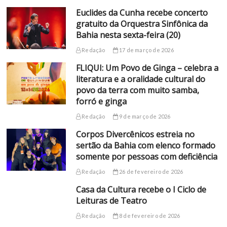
Euclides da Cunha recebe concerto
gratuito da Orquestra Sinfônica da
Bahia nesta sexta-feira (20)
Redação
17 de março de 2026
FLIQUI: Um Povo de Ginga – celebra a
literatura e a oralidade cultural do
povo da terra com muito samba,
forró e ginga
Redação
9 de março de 2026
Corpos Divercênicos estreia no
sertão da Bahia com elenco formado
somente por pessoas com deficiência
Redação
26 de fevereiro de 2026
Casa da Cultura recebe o I Ciclo de
Leituras de Teatro
Redação
8 de fevereiro de 2026