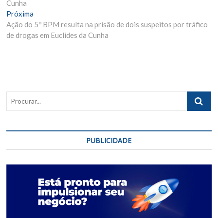
Cunha
Post
Próxima
Próxima
Materia:
Ação do 5º BPM resulta na prisão de dois suspeitos por tráfico
de drogas em Euclides da Cunha
Procurar..
PUBLICIDADE