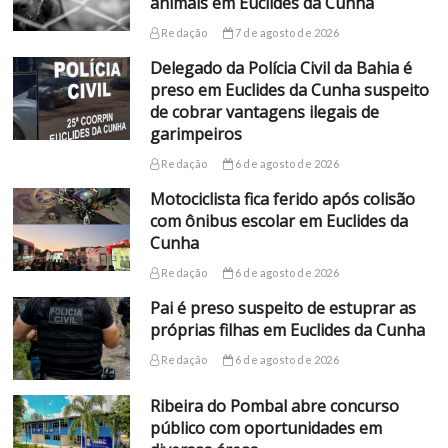
animais em Euclides da Cunha
Redação
7 de agosto de 2026
Delegado da Polícia Civil da Bahia é
preso em Euclides da Cunha suspeito
de cobrar vantagens ilegais de
garimpeiros
Redação
6 de agosto de 2026
Motociclista fica ferido após colisão
com ônibus escolar em Euclides da
Cunha
Redação
6 de agosto de 2026
Pai é preso suspeito de estuprar as
próprias filhas em Euclides da Cunha
Redação
6 de agosto de 2026
Ribeira do Pombal abre concurso
público com oportunidades em