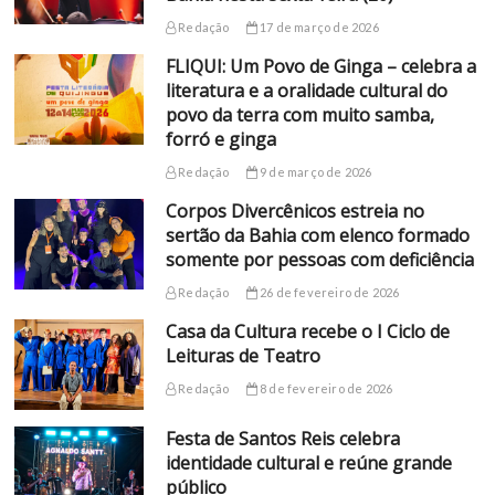
Redação
17 de março de 2026
FLIQUI: Um Povo de Ginga – celebra a
literatura e a oralidade cultural do
povo da terra com muito samba,
forró e ginga
Redação
9 de março de 2026
Corpos Divercênicos estreia no
sertão da Bahia com elenco formado
somente por pessoas com deficiência
Redação
26 de fevereiro de 2026
Casa da Cultura recebe o I Ciclo de
Leituras de Teatro
Redação
8 de fevereiro de 2026
Festa de Santos Reis celebra
identidade cultural e reúne grande
público