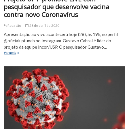
pesquisador que desenvolve vacina
contra novo Coronavírus
Redação
28 de abril de 2020
Apresentação ao vivo acontecerá hoje (28), às 19h, no perfil
@oficialuptuneb no Instagram. Gustavo Cabral é líder do
projeto da equipe Incor/USP. O pesquisador Gustavo…
Projeto
Ver mais
UPT
promove
LIVE
com
pesquisador
que
desenvolve
vacina
contra
novo
Coronavírus