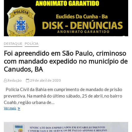
da
Cunha
DESTAQUE
POLÍCIA
Foi apreendido em São Paulo, criminoso
com mandado expedido no município de
Canudos, BA
Redação
29 de abril de 2020
Polícia Cívil da Bahia em cumprimento de mandado de prisão
preventiva. Na manhã do último sábado, 25 de abril, no bairro
Coahb, região urbana de…
Foi
Ver mais
apreendido
em
São
Paulo,