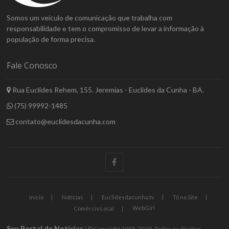
Somos um veículo de comunicação que trabalha com
responsabilidade e tem o compromisso de levar a informação à
população de forma precisa.
Fale Conosco
Rua Euclides Rehem, 155. Jeremias - Euclides da Cunha - BA.
(75) 99992-1485
contato@euclidesdacunha.com
facebook
Início
Notícias
Euclidesdacunha.tv
Tô no Site
WebGirl
Comércio Local
Seu Portal de Notícias
| © Copyright 2003-2019. Todos os direitos