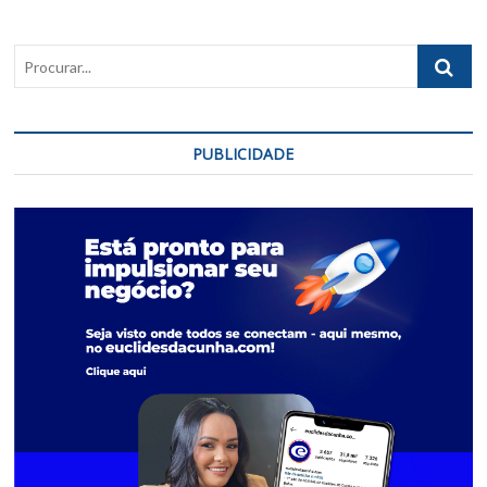
milhões
Procurar..
PUBLICIDADE