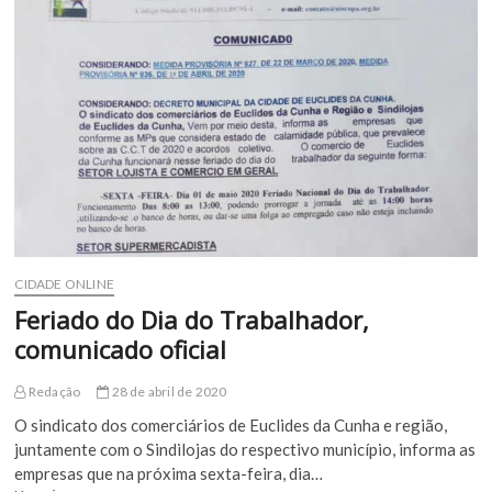
criminoso
com
mandado
expedido
no
município
de
Canudos,
BA
CIDADE ONLINE
Feriado do Dia do Trabalhador,
comunicado oficial
Redação
28 de abril de 2020
O sindicato dos comerciários de Euclides da Cunha e região,
juntamente com o Sindilojas do respectivo município, informa as
empresas que na próxima sexta-feira, dia…