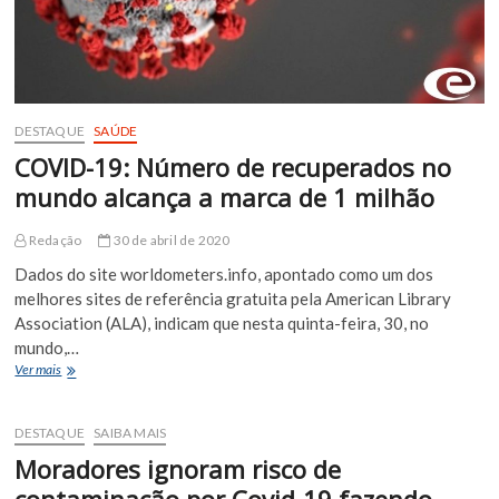
DESTAQUE
SAÚDE
COVID-19: Número de recuperados no
mundo alcança a marca de 1 milhão
Redação
30 de abril de 2020
Dados do site worldometers.info, apontado como um dos
melhores sites de referência gratuita pela American Library
Association (ALA), indicam que nesta quinta-feira, 30, no
mundo,…
COVID-
Ver mais
19:
Número
de
DESTAQUE
SAIBA MAIS
recuperados
Moradores ignoram risco de
no
mundo
contaminação por Covid-19 fazendo