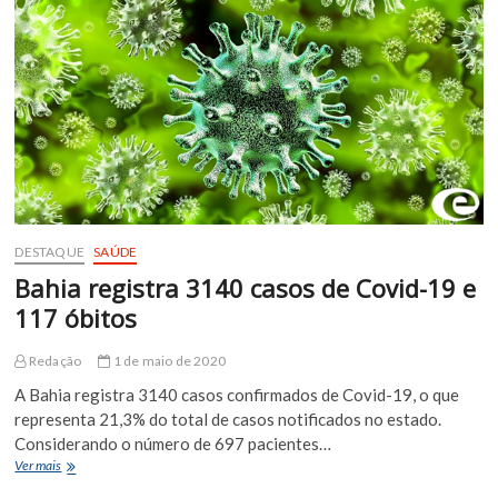
demais
festejos
de
Uauá
estão
cancelados
DESTAQUE
SAÚDE
Bahia registra 3140 casos de Covid-19 e
117 óbitos​
Redação
1 de maio de 2020
​A Bahia registra 3140 casos confirmados de Covid-19, o que
representa 21,3% do total de casos notificados no estado.
Considerando o número de 697 pacientes…
Bahia
Ver mais
registra