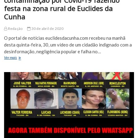
alcança
festa na zona rural de Euclides da
a
marca
Cunha
de
1
Redação
30 de abril de 2020
milhão
O portal de notícias euclidesdacunha.com recebeu na manhã
desta quinta-feira, 30, um vídeo de um cidadão indignado com a
desinformação, negligência popular e falha no…
Moradores
Ver mais
ignoram
risco
de
contaminação
por
Covid-
19
fazendo
festa
na
zona
rural
de
Euclides