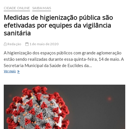
3140
casos
CIDADE ONLINE
SAIBA MAIS
de
Medidas de higienização pública são
Covid-
19
efetivadas por equipes da vigilância
e
sanitária
117
óbitos​
Redação
1 de maio de 2020
A higienização dos espaços públicos com grande aglomeração
estão sendo realizadas durante essa quinta-feira, 14 de maio. A
Secretaria Municipal da Saúde de Euclides da…
Medidas
Ver mais
de
higienização
pública
são
efetivadas
por
equipes
da
vigilância
sanitária