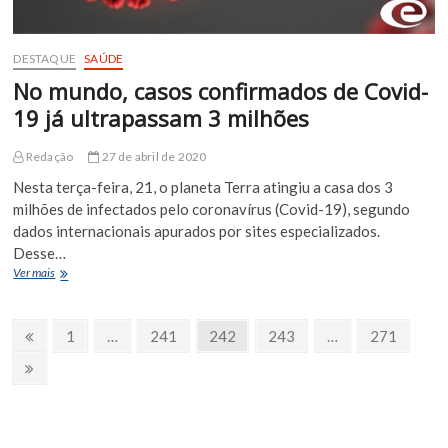
DESTAQUE
SAÚDE
No mundo, casos confirmados de Covid-
19 já ultrapassam 3 milhões
Redação
27 de abril de 2020
Nesta terça-feira, 21, o planeta Terra atingiu a casa dos 3
milhões de infectados pelo coronavírus (Covid-19), segundo
dados internacionais apurados por sites especializados.
Desse…
No
Ver mais
mundo,
casos
Paginação
confirmados
Página
Page
Page
Page
Page
Page
1
…
241
242
243
…
271
de
Anterior
de
Covid-
Próxima
19
Página
posts
já
ultrapassam
3