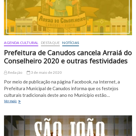
AGENDA CULTURAL
DESTAQUE
NOTÍCIAS
Prefeitura de Canudos cancela Arraiá do
Conselheiro 2020 e outras festividades
Redação
3 de maio de 2020
Por meio de publicação na página Facebook, na Internet, a
Prefeitura Municipal de Canudos informa que os festejos
culturais tradicionais deste ano no Município estão…
Prefeitura
Ver mais
de
Canudos
cancela
Arraiá
do
Conselheiro