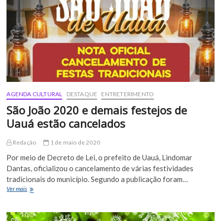
2020
e
outras
festividades
AGENDA CULTURAL
DESTAQUE
ENTRETERIMENTO
São João 2020 e demais festejos de
Uauá estão cancelados
Redação
1 de maio de 2020
Por meio de Decreto de Lei, o prefeito de Uauá, Lindomar
Dantas, oficializou o cancelamento de várias festividades
tradicionais do município. Segundo a publicação foram…
São
Ver mais
João
2020
e