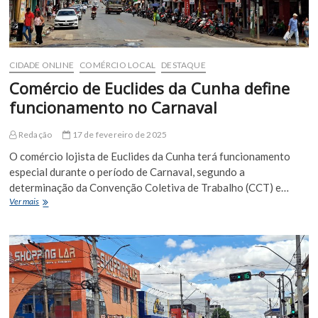
CIDADE ONLINE
COMÉRCIO LOCAL
DESTAQUE
Comércio de Euclides da Cunha define
funcionamento no Carnaval
Redação
17 de fevereiro de 2025
O comércio lojista de Euclides da Cunha terá funcionamento
especial durante o período de Carnaval, segundo a
determinação da Convenção Coletiva de Trabalho (CCT) e…
Comércio
Ver mais
de
Euclides
da
Cunha
define
funcionamento
no
Carnaval