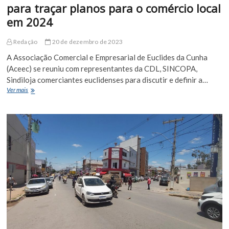
para traçar planos para o comércio local
em 2024
Redação
20 de dezembro de 2023
A Associação Comercial e Empresarial de Euclides da Cunha
(Aceec) se reuniu com representantes da CDL, SINCOPA,
Sindiloja comerciantes euclidenses para discutir e definir a…
ACEEC
Ver mais
reúne
sindicatos
e
comerciantes
para
traçar
planos
para
o
comércio
local
em
2024