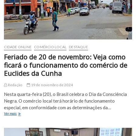
CIDADE ONLINE
COMÉRCIO LOCAL
DESTAQUE
Feriado de 20 de novembro: Veja como
ficará o funcionamento do comércio de
Euclides da Cunha
Redação
19 de novembro de 2024
Nesta quarta-feira (20), o Brasil celebra o Dia da Consciência
Negra. O comércio local terá horário de funcionamento
especial, em conformidade com as determinações da…
Feriado
Ver mais
de
20
de
novembro: