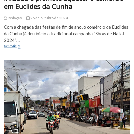
em Euclides da Cunha
Redação
26 de outubro de 2024
Com a chegada das festas de fim de ano, o comércio de Euclides
da Cunha já deu inicio a tradicional campanha “Show de Natal
2024”,…
Campanha
Ver mais
Show
de
Natal
2024
é
iniciada
e
promete
aquecer
o
comércio
em
Euclides
da
Cunha