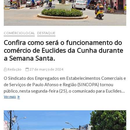
de
Euclides
COMÉRCIO LOCAL
DESTAQUE
Confira como será o funcionamento do
comércio de Euclides da Cunha durante
a Semana Santa.
Redação
27 de março de 2024
O Sindicato dos Empregados em Estabelecimentos Comerciais e
de Serviços de Paulo Afonso e Região (SINCOPA) tornou
público, nesta segunda-feira (25), o comunicado para Euclides…
Confira
Ver mais
como
será
o
funcionamento
do
comércio