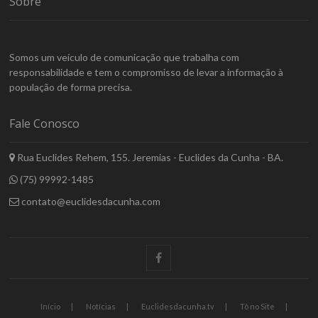
Sobre
Somos um veículo de comunicação que trabalha com
responsabilidade e tem o compromisso de levar a informação à
população de forma precisa.
Fale Conosco
Rua Euclides Rehem, 155. Jeremias - Euclides da Cunha - BA.
(75) 99992-1485
contato@euclidesdacunha.com
facebook
Início
Notícias
Euclidesdacunha.tv
Tô no Site