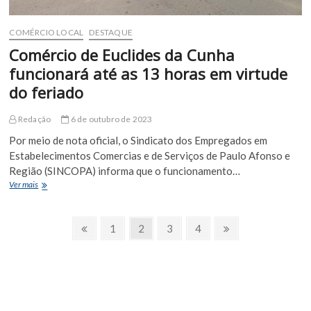
COMÉRCIO LOCAL
DESTAQUE
Comércio de Euclides da Cunha
funcionará até as 13 horas em virtude
do feriado
Redação
6 de outubro de 2023
Por meio de nota oficial, o Sindicato dos Empregados em
Estabelecimentos Comercias e de Serviços de Paulo Afonso e
Região (SINCOPA) informa que o funcionamento…
Comércio
Ver mais
de
Euclides
Paginação
da
Página
Page
Page
Page
Page
Próxima
1
2
3
4
Cunha
Anterior
Página
de
funcionará
até
posts
as
13
horas
em