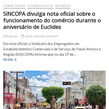
CIDADE ONLINE
COMÉRCIO LOCAL
DESTAQUE
SINCOPA divulga nota oficial sobre o
funcionamento do comércio durante o
aniversário de Euclides
Redação
18 de setembro de 2024
Em nota oficial, o Sindicato dos Empregados em
Estabelecimentos Comerciais e de Serviço de Paulo Afonso e
Região (SINCOPA) informa que no dia 19 de…
SINCOPA
Ver mais
divulga
nota
oficial
sobre
o
funcionamento
do
comércio
durante
o
aniversário