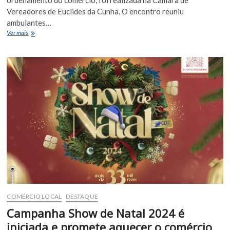
ordenamento do comércio, foi realizada na Câmara de
Vereadores de Euclides da Cunha. O encontro reuniu
ambulantes…
Reunião
Ver mais
na
Câmara
de
Vereadores
define
medidas
importantes
de
organização
entre
ambulantes
e
comerciantes
de
Euclides
da
Cunha
COMÉRCIO LOCAL
DESTAQUE
Campanha Show de Natal 2024 é
iniciada e promete aquecer o comércio