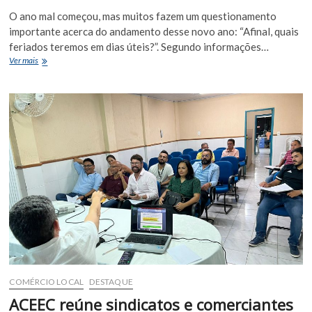
O ano mal começou, mas muitos fazem um questionamento
importante acerca do andamento desse novo ano: “Afinal, quais
feriados teremos em dias úteis?”. Segundo informações…
Confira
Ver mais
a
lista
de
feriados
e
seus
dias
para
a
Bahia
e
Euclides
da
Cunha
esse
ano
de
COMÉRCIO LOCAL
DESTAQUE
2024
ACEEC reúne sindicatos e comerciantes