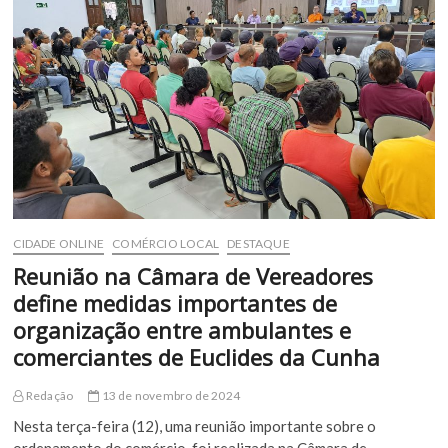
Veja
como
ficará
o
funcionamento
do
comércio
de
Euclides
da
Cunha
CIDADE ONLINE
COMÉRCIO LOCAL
DESTAQUE
Reunião na Câmara de Vereadores
define medidas importantes de
organização entre ambulantes e
comerciantes de Euclides da Cunha
Redação
13 de novembro de 2024
Nesta terça-feira (12), uma reunião importante sobre o