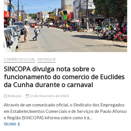
de
Euclides
da
Cunha
durante
a
Semana
Santa.
COMÉRCIO LOCAL
DESTAQUE
SINCOPA divulga nota sobre o
funcionamento do comercio de Euclides
da Cunha durante o carnaval
Redação
11 de fevereiro de 2024
Através de um comunicado oficial, o Sindicato dos Empregados
em Estabelecimentos Comerciais e de Serviços de Paulo Afonso
e Região (SINCOPA) informa sobre como irá…
SINCOPA
Ver mais
divulga