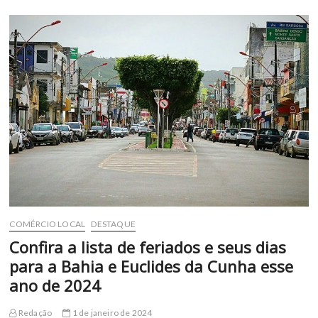
nota
sobre
o
funcionamento
do
comercio
de
Euclides
da
Cunha
durante
o
carnaval
COMÉRCIO LOCAL
DESTAQUE
Confira a lista de feriados e seus dias
para a Bahia e Euclides da Cunha esse
ano de 2024
Redação
1 de janeiro de 2024