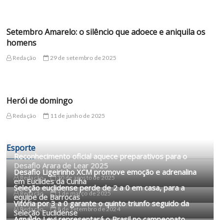
Setembro Amarelo: o silêncio que adoece e aniquila os
homens
Redação
29 de setembro de 2025
Herói de domingo
Redação
11 de junho de 2025
Esporte
Reconhecimento oficial aquece preparativos para o
Desafio Arara de Lear 2025
Desafio Ligeirinho XCM promove emoção e adrenalina
Redação
30 de agosto de 2025
em Euclides da Cunha
Seleção euclidense perde de 2 a 0 em casa, para a
Redação
1 de março de 2025
equipe de Barrocas
Vitória por 3 a 0 garante o quinto triunfo seguido da
Redação
8 de setembro de 2024
Seleção Euclidense
Agnaldo Levi representará o Brasil no campeonato