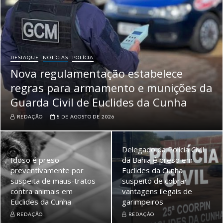
DESTAQUE
NOTÍCIAS
POLÍCIA
Nova regulamentação estabelece
regras para armamento e munições da
Guarda Civil de Euclides da Cunha
REDAÇÃO
8 DE AGOSTO DE 2026
Delegado da Polícia Civil
Idoso é preso
da Bahia é preso em
preventivamente por
Euclides da Cunha
suspeita de maus-tratos
suspeito de cobrar
contra animais em
vantagens ilegais de
Euclides da Cunha
garimpeiros
REDAÇÃO
REDAÇÃO