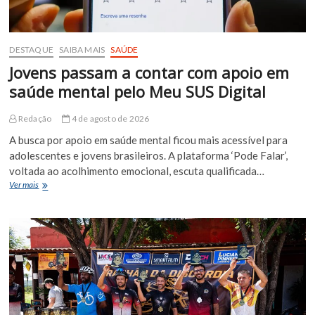
DESTAQUE
SAIBA MAIS
SAÚDE
Jovens passam a contar com apoio em
saúde mental pelo Meu SUS Digital
Redação
4 de agosto de 2026
A busca por apoio em saúde mental ficou mais acessível para
adolescentes e jovens brasileiros. A plataforma ‘Pode Falar’,
voltada ao acolhimento emocional, escuta qualificada…
Jovens
Ver mais
passam
a
contar
com
apoio
em
saúde
mental
pelo
Meu