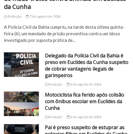
da Cunha
Redação
7 de agosto de 2026
A Polícia Civil da Bahia cumpriu, na tarde desta última quinta-
feira (6), um mandado de prisão preventiva contra um idoso
investigado por suposta prática de…
Delegado da Polícia Civil da Bahia é
preso em Euclides da Cunha suspeito
de cobrar vantagens ilegais de
garimpeiros
Redação
6 de agosto de 2026
Motociclista fica ferido após colisão
com ônibus escolar em Euclides da
Cunha
Redação
6 de agosto de 2026
Pai é preso suspeito de estuprar as
próprias filhas em Euclides da Cunha