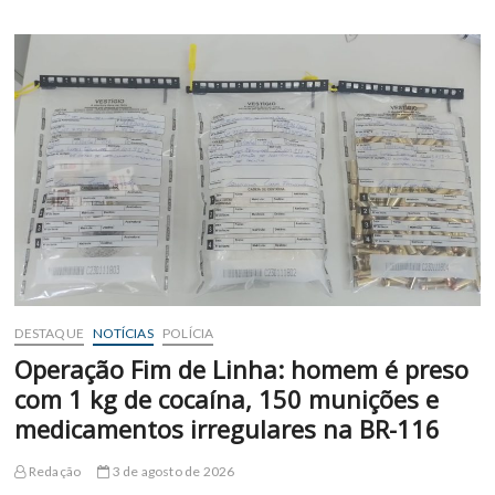
podem
passar
a
receber
foto
da
infração
junto
com
multa
de
trânsito
DESTAQUE
NOTÍCIAS
POLÍCIA
Operação Fim de Linha: homem é preso
com 1 kg de cocaína, 150 munições e
medicamentos irregulares na BR-116
Redação
3 de agosto de 2026