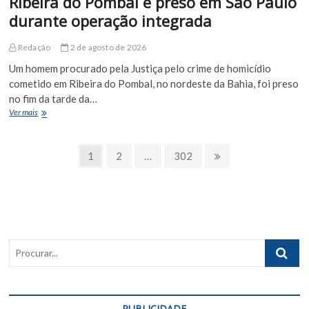
Ribeira do Pombal é preso em São Paulo
durante operação integrada
Redação
2 de agosto de 2026
Um homem procurado pela Justiça pelo crime de homicídio
cometido em Ribeira do Pombal, no nordeste da Bahia, foi preso
no fim da tarde da…
Homem
Ver mais
procurado
por
Paginação
homicídio
Page
Page
Page
Próxima
1
2
…
302
em
Página
de
Ribeira
do
posts
Pombal
é
preso
em
Procurar..
São
Paulo
durante
operação
integrada
PUBLICIDADE