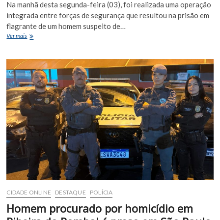
Na manhã desta segunda-feira (03), foi realizada uma operação
integrada entre forças de segurança que resultou na prisão em
flagrante de um homem suspeito de…
Operação
Ver mais
Fim
de
Linha:
homem
é
preso
com
1
kg
de
cocaína,
150
munições
e
medicamentos
irregulares
na
CIDADE ONLINE
DESTAQUE
POLÍCIA
BR-
116
Homem procurado por homicídio em