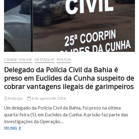
tratos
contra
animais
em
Euclides
da
Cunha
CIDADE ONLINE
DESTAQUE
POLÍCIA
Delegado da Polícia Civil da Bahia é
preso em Euclides da Cunha suspeito de
cobrar vantagens ilegais de garimpeiros
Redação
6 de agosto de 2026
Um delegado da Polícia Civil da Bahia, foi preso na última
quarta-feira (5), em Euclides da Cunha. A prisão faz parte das
investigações da Operação…
Delegado
Ver mais
da
Polícia