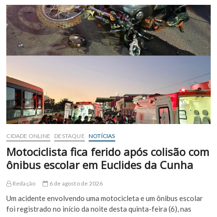
Civil
da
Bahia
é
preso
em
Euclides
da
Cunha
suspeito
de
cobrar
vantagens
ilegais
de
CIDADE ONLINE
DESTAQUE
NOTÍCIAS
garimpeiros
Motociclista fica ferido após colisão com
ônibus escolar em Euclides da Cunha
Redação
6 de agosto de 2026
Um acidente envolvendo uma motocicleta e um ônibus escolar
foi registrado no início da noite desta quinta-feira (6), nas