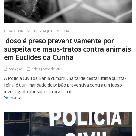
CIDADE ONLINE
DESTAQUE
POLÍCIA
Idoso é preso preventivamente por
suspeita de maus-tratos contra animais
em Euclides da Cunha
Redação
7 de agosto de 2026
A Polícia Civil da Bahia cumpriu, na tarde desta última quinta-
feira (6), um mandado de prisão preventiva contra um idoso
investigado por suposta prática de…
Idoso
Ver mais
é
preso
preventivamente
por
suspeita
de
maus-