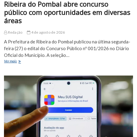
Ribeira do Pombal abre concurso
público com oportunidades em diversas
áreas
Redação
4 de agosto de 2026
A Prefeitura de Ribeira do Pombal publicou na última segunda-
feira (27) o edital do Concurso Público nº 001/2026 no Diário
Oficial do Município. A seleção…
Ribeira
Ver mais
do
Pombal
abre
concurso
público
com
oportunidades
em
diversas
áreas