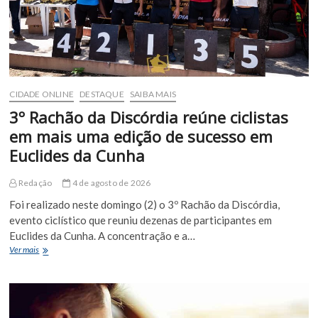
SUS
Digital
CIDADE ONLINE
DESTAQUE
SAIBA MAIS
3º Rachão da Discórdia reúne ciclistas
em mais uma edição de sucesso em
Euclides da Cunha
Redação
4 de agosto de 2026
Foi realizado neste domingo (2) o 3º Rachão da Discórdia,
evento ciclístico que reuniu dezenas de participantes em
Euclides da Cunha. A concentração e a…
3º
Ver mais
Rachão
da
Discórdia
reúne
ciclistas