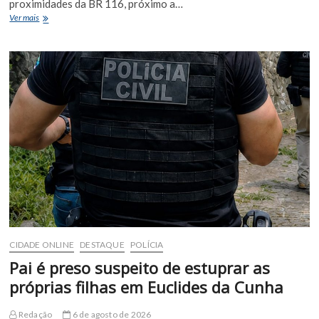
proximidades da BR 116, próximo a…
Motociclista
Ver mais
fica
ferido
após
colisão
com
ônibus
escolar
em
Euclides
da
Cunha
CIDADE ONLINE
DESTAQUE
POLÍCIA
Pai é preso suspeito de estuprar as
próprias filhas em Euclides da Cunha
Redação
6 de agosto de 2026