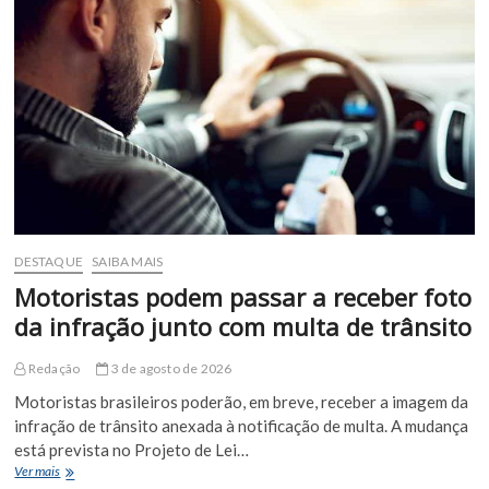
em
mais
uma
edição
de
sucesso
em
Euclides
da
Cunha
DESTAQUE
SAIBA MAIS
Motoristas podem passar a receber foto
da infração junto com multa de trânsito
Redação
3 de agosto de 2026
Motoristas brasileiros poderão, em breve, receber a imagem da
infração de trânsito anexada à notificação de multa. A mudança
está prevista no Projeto de Lei…
Motoristas
Ver mais