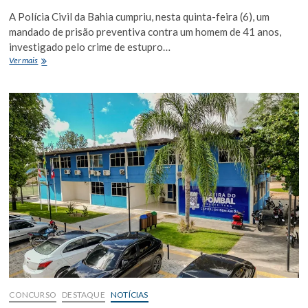
A Polícia Civil da Bahia cumpriu, nesta quinta-feira (6), um
mandado de prisão preventiva contra um homem de 41 anos,
investigado pelo crime de estupro…
Pai
Ver mais
é
preso
suspeito
de
estuprar
as
próprias
filhas
em
Euclides
da
Cunha
CONCURSO
DESTAQUE
NOTÍCIAS