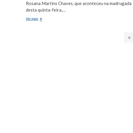
Rosana Martins Chaves, que aconteceu na madrugada
desta quinta-feira,…
Morre
Ver mais
a
doutora
Paginação
Rosana
P
Martins
A
de
Chaves
na
posts
madrugada
desta
quinta-
feira
(11)