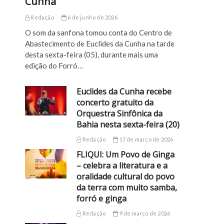
Cunha
Redação
6 de junho de 2026
O som da sanfona tomou conta do Centro de
Abastecimento de Euclides da Cunha na tarde
desta sexta-feira (05), durante mais uma
edição do Forró…
Euclides da Cunha recebe
concerto gratuito da
Orquestra Sinfônica da
Bahia nesta sexta-feira (20)
Redação
17 de março de 2026
FLIQUI: Um Povo de Ginga
– celebra a literatura e a
oralidade cultural do povo
da terra com muito samba,
forró e ginga
Redação
9 de março de 2026