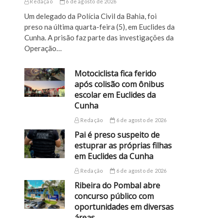
Redação
6 de agosto de 2026
Um delegado da Polícia Civil da Bahia, foi
preso na última quarta-feira (5), em Euclides da
Cunha. A prisão faz parte das investigações da
Operação…
Motociclista fica ferido
após colisão com ônibus
escolar em Euclides da
Cunha
Redação
6 de agosto de 2026
Pai é preso suspeito de
estuprar as próprias filhas
em Euclides da Cunha
Redação
6 de agosto de 2026
Ribeira do Pombal abre
concurso público com
oportunidades em diversas
áreas