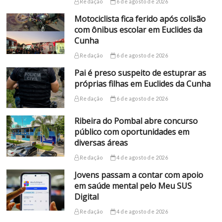
Redação
6 de agosto de 2026
Motociclista fica ferido após colisão
com ônibus escolar em Euclides da
Cunha
Redação
6 de agosto de 2026
Pai é preso suspeito de estuprar as
próprias filhas em Euclides da Cunha
Redação
6 de agosto de 2026
Ribeira do Pombal abre concurso
público com oportunidades em
diversas áreas
Redação
4 de agosto de 2026
Jovens passam a contar com apoio
em saúde mental pelo Meu SUS
Digital
Redação
4 de agosto de 2026