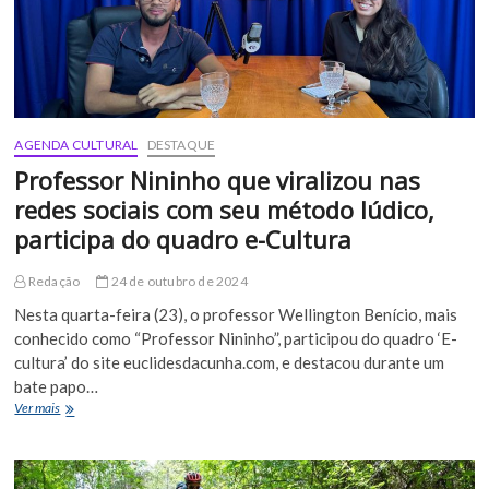
40
anos
de
emancipação
AGENDA CULTURAL
DESTAQUE
Professor Nininho que viralizou nas
redes sociais com seu método lúdico,
participa do quadro e-Cultura
Redação
24 de outubro de 2024
Nesta quarta-feira (23), o professor Wellington Benício, mais
conhecido como “Professor Nininho”, participou do quadro ‘E-
cultura’ do site euclidesdacunha.com, e destacou durante um
bate papo…
Professor
Ver mais
Nininho
que
viralizou
nas