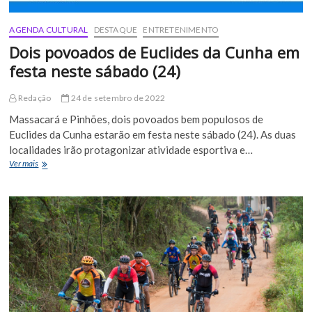
AGENDA CULTURAL
DESTAQUE
ENTRETENIMENTO
Dois povoados de Euclides da Cunha em
festa neste sábado (24)
Redação
24 de setembro de 2022
Massacará e Pinhões, dois povoados bem populosos de
Euclides da Cunha estarão em festa neste sábado (24). As duas
localidades irão protagonizar atividade esportiva e…
Dois
Ver mais
povoados
de
Euclides
da
Cunha
em
festa
neste
sábado
(24)