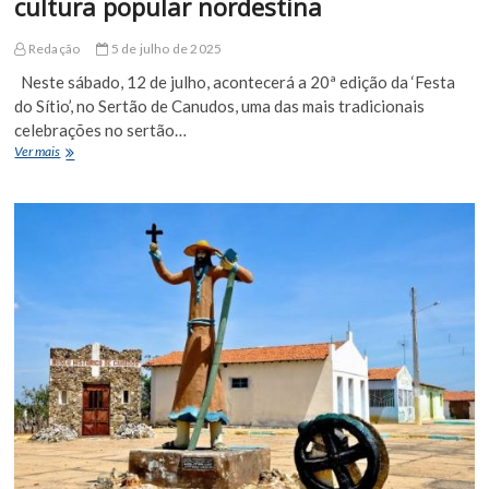
cultura popular nordestina
Sinfônica
da
Bahia
Redação
5 de julho de 2025
nesta
Neste sábado, 12 de julho, acontecerá a 20ª edição da ‘Festa
sexta-
do Sítio’, no Sertão de Canudos, uma das mais tradicionais
feira
(20)
celebrações no sertão…
Na
Ver mais
sua
20ªedição,
Festa
do
Sítio
transforma
o
sertão
em
palco
da
cultura
popular
nordestina