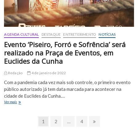
AGENDA CULTURAL
DESTAQUE
ENTRETERIMENTO
NOTÍCIAS
Evento ‘Piseiro, Forró e Sofrência’ será
realizado na Praça de Eventos, em
Euclides da Cunha
Redação
4 de janeiro de 2022
Com a pandemia cada vez mais sob controle, o primeiro evento
público autorizado já tem data marcada para acontecer na
cidade de Euclides da Cunha.…
Evento
Ver mais
‘Piseiro,
Forró
Paginação
e
Page
Page
Page
Próxima
1
2
…
4
Sofrência’
Página
de
será
realizado