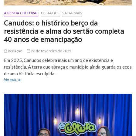
AGENDA CULTURAL
DESTAQUE
SAIBA MAIS
Canudos: o histórico berço da
resistência e alma do sertão completa
40 anos de emancipação
Redação
26 de fevereiro de 2025
Em 2025, Canudos celebra mais um ano de existência e
resistência. A terra que abraça o município ainda guarda os ecos
de uma história esculpida…
Canudos:
Ver mais
o
histórico
berço
da
resistência
e
alma
do
sertão
completa