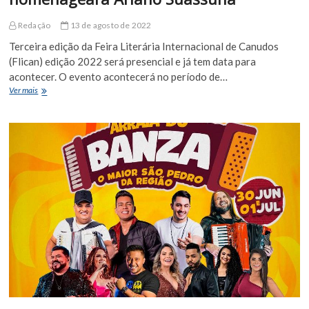
Redação
13 de agosto de 2022
Terceira edição da Feira Literária Internacional de Canudos
(Flican) edição 2022 será presencial e já tem data para
acontecer. O evento acontecerá no período de…
Feira
Ver mais
Literária
de
Canudos
2022
homenageará
Ariano
Suassuna