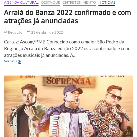
AGENDA CULTURAL
DESTAQUE
ENTRETENIMENTO
NOTÍCIAS
Arraiá do Banza 2022 confirmado e com
atrações já anunciadas
Redação
23 de abril de 2022
Cartaz: Ascom/PMB Conhecido como o maior São Pedro da
Região, o Arraiá do Banza edição 2022 está confirmado e com
atrações musicais já anunciadas. A…
Arraiá
Ver mais
do
Banza
2022
confirmado
e
com
atrações
já
anunciadas