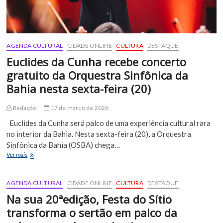
AGENDA CULTURAL
CIDADE ONLINE
CULTURA
DESTAQUE
Euclides da Cunha recebe concerto
gratuito da Orquestra Sinfônica da
Bahia nesta sexta-feira (20)
Redação
17 de março de 2026
Euclides da Cunha será palco de uma experiência cultural rara
no interior da Bahia. Nesta sexta-feira (20), a Orquestra
Sinfônica da Bahia (OSBA) chega…
Euclides
Ver mais
da
Cunha
recebe
AGENDA CULTURAL
CIDADE ONLINE
CULTURA
DESTAQUE
concerto
Na sua 20ªedição, Festa do Sítio
gratuito
da
transforma o sertão em palco da
Orquestra