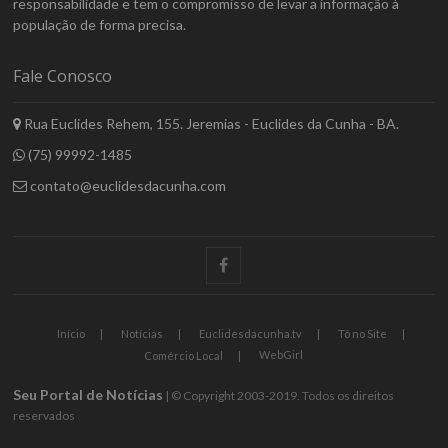
responsabilidade e tem o compromisso de levar a informação à
população de forma precisa.
Fale Conosco
Rua Euclides Rehem, 155. Jeremias - Euclides da Cunha - BA.
(75) 99992-1485
contato@euclidesdacunha.com
facebook
Início
Notícias
Euclidesdacunha.tv
Tô no Site
WebGirl
Comércio Local
Seu Portal de Notícias
| © Copyright 2003-2019. Todos os direitos
reservados