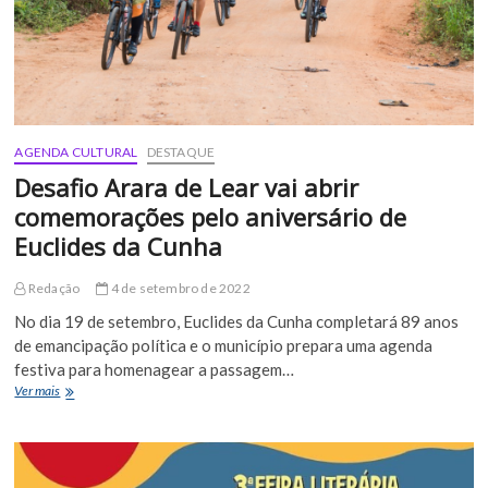
AGENDA CULTURAL
DESTAQUE
Desafio Arara de Lear vai abrir
comemorações pelo aniversário de
Euclides da Cunha
Redação
4 de setembro de 2022
No dia 19 de setembro, Euclides da Cunha completará 89 anos
de emancipação política e o município prepara uma agenda
festiva para homenagear a passagem…
Desafio
Ver mais
Arara
de
Lear
vai
abrir