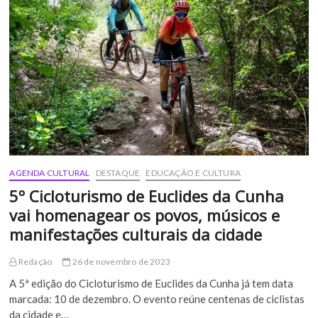
redes
sociais
com
seu
método
lúdico,
participa
do
quadro
e-
Cultura
AGENDA CULTURAL
DESTAQUE
EDUCAÇÃO E CULTURA
5º Cicloturismo de Euclides da Cunha
vai homenagear os povos, músicos e
manifestações culturais da cidade
Redação
26 de novembro de 2023
A 5ª edição do Cicloturismo de Euclides da Cunha já tem data
marcada: 10 de dezembro. O evento reúne centenas de ciclistas
da cidade e…