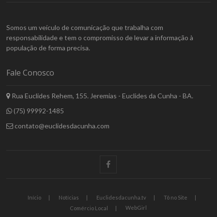
Somos um veículo de comunicação que trabalha com
responsabilidade e tem o compromisso de levar a informação à
população de forma precisa.
Fale Conosco
Rua Euclides Rehem, 155. Jeremias - Euclides da Cunha - BA.
(75) 99992-1485
contato@euclidesdacunha.com
facebook
Início
Notícias
Euclidesdacunha.tv
Tô no Site
WebGirl
Comércio Local