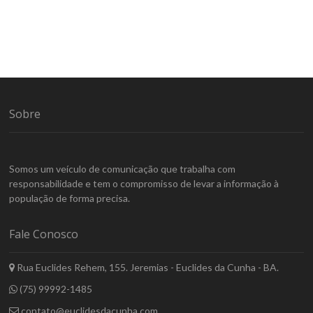
Sobre
Somos um veículo de comunicação que trabalha com
responsabilidade e tem o compromisso de levar a informação à
população de forma precisa.
Fale Conosco
Rua Euclides Rehem, 155. Jeremias - Euclides da Cunha - BA.
(75) 99992-1485
contato@euclidesdacunha.com