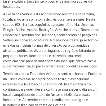
laser e cultura, também gera boa renda aos moradores da
localidade.
A Festa dos Velhos está acontecendo aos finais de semana,
totalizando uma somatória de três durante esse mês. Neste
sábado (08), terá as seguintes atrações: Júlio Nascimento,
Brega e Vinho, Acácio, Rodrigão, Arroche o Love, Rochedo do
Nordeste e Toninho dos Teclados, acontecendo na praça dos
Velhos, no coração do Muriti. A tradicional festa, já se tornou
uma das principais formas de diversão para comunidade,
atraindo público de diversos lugares da região e lotando os
pequenos bares, lanchonetes e trazendo uma renda
complementar para os moradores do local que aproveitam a
super movimentação para comercializar produtos e serviços.
Tendo em vista a Festa dos Velhos, o centro urbano de Euclides
da Cunha esvazia-se no período da festa, e as pequenas
estradas que levam ao povoado Muriti ficam em trânsito
contínuo, para quem deseja curtir até amanhecer o dia em um
local tranquilo, onde a taxa de furtos e violência é quase
inexistente. Aproveite com sua família e seus amigos e
brinquem à tradição da festa dos Velhos!