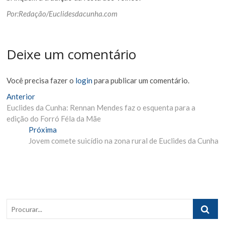
Por:Redação/Euclidesdacunha.com
Deixe um comentário
Você precisa fazer o
login
para publicar um comentário.
Navegação
Matéria
Anterior
Anterior:
Euclides da Cunha: Rennan Mendes faz o esquenta para a
de
edição do Forró Féla da Mãe
Post
Próxima
Próxima
Materia:
Jovem comete suicídio na zona rural de Euclides da Cunha
Procurar..