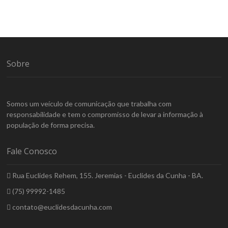
Sobre
Somos um veículo de comunicação que trabalha com
responsabilidade e tem o compromisso de levar a informação à
população de forma precisa.
Fale Conosco
Rua Euclides Rehem, 155. Jeremias - Euclides da Cunha - BA.
(75) 99992-1485
contato@euclidesdacunha.com