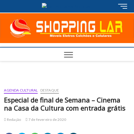
Skip
M
to
e
content
n
u
B
u
t
t
o
n
AGENDA CULTURAL
DESTAQUE
Especial de final de Semana – Cinema
na Casa da Cultura com entrada grátis
Redação
7 de fevereiro de 2020