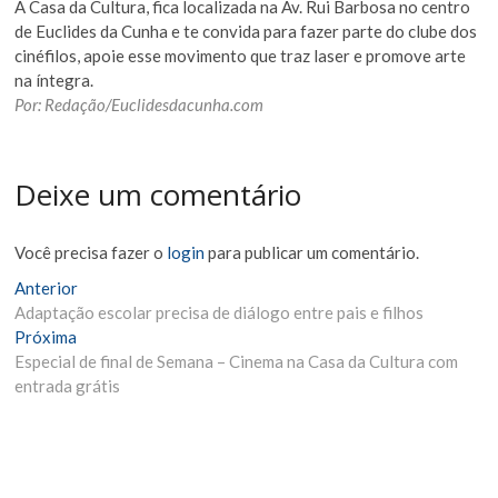
A Casa da Cultura, fica localizada na Av. Rui Barbosa no centro
de Euclides da Cunha e te convida para fazer parte do clube dos
cinéfilos, apoie esse movimento que traz laser e promove arte
na íntegra.
Por: Redação/Euclidesdacunha.com
Deixe um comentário
Você precisa fazer o
login
para publicar um comentário.
Navegação
Matéria
Anterior
Anterior:
Adaptação escolar precisa de diálogo entre pais e filhos
de
Próxima
Próxima
Post
Materia:
Especial de final de Semana – Cinema na Casa da Cultura com
entrada grátis