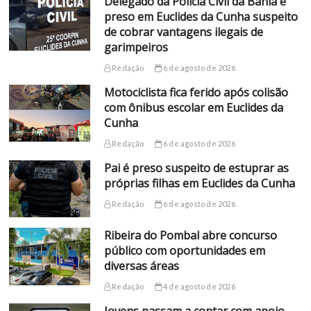
Delegado da Polícia Civil da Bahia é
preso em Euclides da Cunha suspeito
de cobrar vantagens ilegais de
garimpeiros
Redação
6 de agosto de 2026
Motociclista fica ferido após colisão
com ônibus escolar em Euclides da
Cunha
Redação
6 de agosto de 2026
Pai é preso suspeito de estuprar as
próprias filhas em Euclides da Cunha
Redação
6 de agosto de 2026
Ribeira do Pombal abre concurso
público com oportunidades em
diversas áreas
Redação
4 de agosto de 2026