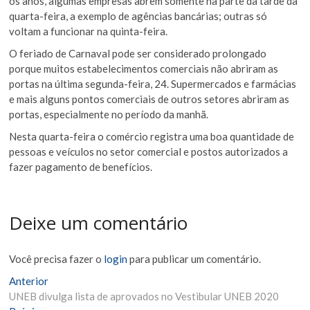
os anos, algumas empresas abrem somente na parte da tarde da
quarta-feira, a exemplo de agências bancárias; outras só
voltam a funcionar na quinta-feira.
O feriado de Carnaval pode ser considerado prolongado
porque muitos estabelecimentos comerciais não abriram as
portas na última segunda-feira, 24. Supermercados e farmácias
e mais alguns pontos comerciais de outros setores abriram as
portas, especialmente no período da manhã.
Nesta quarta-feira o comércio registra uma boa quantidade de
pessoas e veículos no setor comercial e postos autorizados a
fazer pagamento de benefícios.
Deixe um comentário
Você precisa fazer o
login
para publicar um comentário.
Navegação
Matéria
Anterior
Anterior:
UNEB divulga lista de aprovados no Vestibular UNEB 2020
de