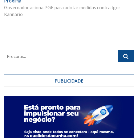
Próxima
Próxima
Post
Materia:
Governador aciona PGE para adotar medidas contra Igor
Kannário
Procurar..
PUBLICIDADE