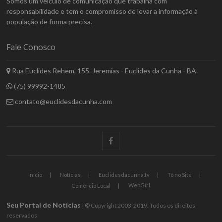
Somos um veículo de comunicação que trabalha com
responsabilidade e tem o compromisso de levar a informação à
população de forma precisa.
Fale Conosco
Rua Euclides Rehem, 155. Jeremias - Euclides da Cunha - BA.
(75) 99992-1485
contato@euclidesdacunha.com
facebook
Início
Notícias
Euclidesdacunha.tv
Tô no Site
WebGirl
Comércio Local
Seu Portal de Notícias
| © Copyright 2003-2019. Todos os direitos
reservados