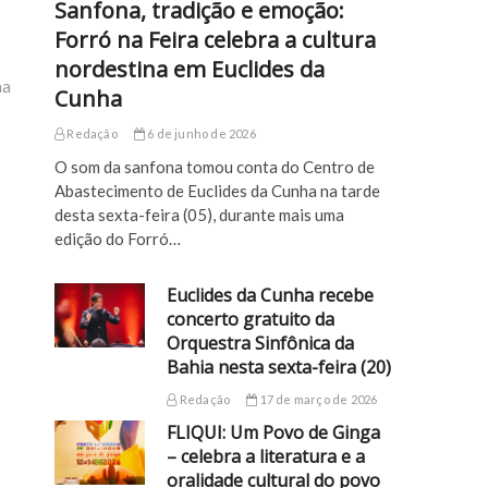
Sanfona, tradição e emoção:
Forró na Feira celebra a cultura
nordestina em Euclides da
ha
Cunha
Redação
6 de junho de 2026
O som da sanfona tomou conta do Centro de
Abastecimento de Euclides da Cunha na tarde
desta sexta-feira (05), durante mais uma
edição do Forró…
Euclides da Cunha recebe
concerto gratuito da
Orquestra Sinfônica da
Bahia nesta sexta-feira (20)
Redação
17 de março de 2026
FLIQUI: Um Povo de Ginga
– celebra a literatura e a
oralidade cultural do povo