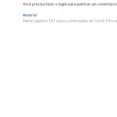
Você precisa fazer o
login
para publicar um comentário
Navegação
Matéria
Anterior
Anterior:
Bahia registra 147 casos confirmados de Covid-19 e u
de
Post