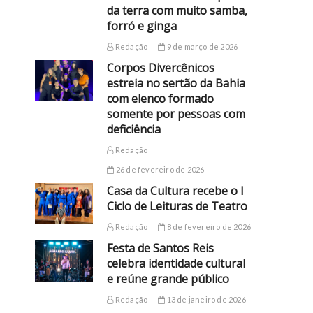
da terra com muito samba,
forró e ginga
Redação
9 de março de 2026
Corpos Divercênicos
estreia no sertão da Bahia
com elenco formado
somente por pessoas com
deficiência
Redação
26 de fevereiro de 2026
Casa da Cultura recebe o I
Ciclo de Leituras de Teatro
Redação
8 de fevereiro de 2026
Festa de Santos Reis
celebra identidade cultural
e reúne grande público
Redação
13 de janeiro de 2026