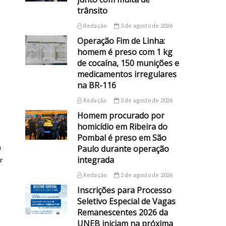
trânsito
Redação
3 de agosto de 2026
Operação Fim de Linha:
homem é preso com 1 kg
de cocaína, 150 munições e
medicamentos irregulares
na BR-116
Redação
3 de agosto de 2026
Homem procurado por
homicídio em Ribeira do
Pombal é preso em São
Paulo durante operação
m
integrada
r
Redação
2 de agosto de 2026
Inscrições para Processo
Seletivo Especial de Vagas
Remanescentes 2026 da
UNEB iniciam na próxima