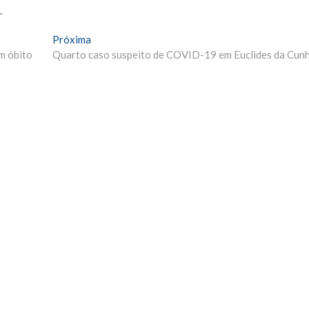
.
Próxima
Próxima
Materia:
m óbito
Quarto caso suspeito de COVID-19 em Euclides da Cun