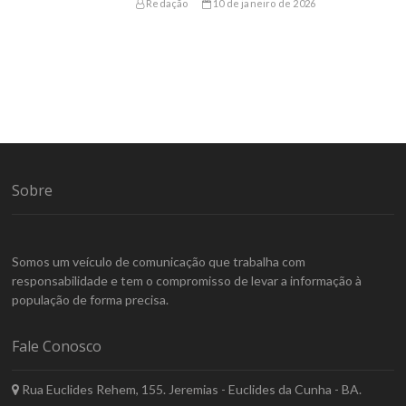
Redação
10 de janeiro de 2026
Sobre
Somos um veículo de comunicação que trabalha com
responsabilidade e tem o compromisso de levar a informação à
população de forma precisa.
Fale Conosco
Rua Euclides Rehem, 155. Jeremias - Euclides da Cunha - BA.