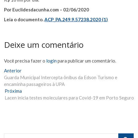
Por Euclidesdacunha.com – 02/06/2020
Leia o documento.
ACP_PA.249.9.57238.2020 (1)
Deixe um comentário
Você precisa fazer o
login
para publicar um comentário.
Navegação
Matéria
Anterior
Anterior:
Guarda Municipal Intercepta ônibus da Edson Turismo e
de
encaminha passageiros à UPA
Post
Próxima
Próxima
Materia:
Lacen inicia testes moleculares para Covid-19 em Porto Seguro
Procurar..