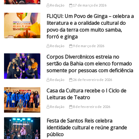
Redação
17 de março de 2026
FLIQUI: Um Povo de Ginga – celebra a
literatura e a oralidade cultural do
povo da terra com muito samba,
forró e ginga
Redação
9 de março de 2026
Corpos Divercênicos estreia no
sertão da Bahia com elenco formado
somente por pessoas com deficiência
Redação
26 de fevereiro de 2026
Casa da Cultura recebe o I Ciclo de
Leituras de Teatro
Redação
8 de fevereiro de 2026
Festa de Santos Reis celebra
identidade cultural e reúne grande
público