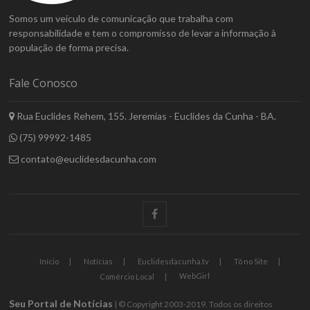
Somos um veículo de comunicação que trabalha com
responsabilidade e tem o compromisso de levar a informação à
população de forma precisa.
Fale Conosco
Rua Euclides Rehem, 155. Jeremias - Euclides da Cunha - BA.
(75) 99992-1485
contato@euclidesdacunha.com
facebook
Início
Notícias
Euclidesdacunha.tv
Tô no Site
WebGirl
Comércio Local
Seu Portal de Notícias
| © Copyright 2003-2019. Todos os direitos