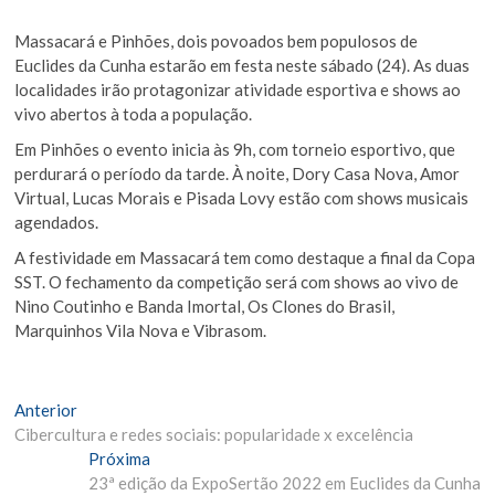
Massacará e Pinhões, dois povoados bem populosos de
Euclides da Cunha estarão em festa neste sábado (24). As duas
localidades irão protagonizar atividade esportiva e shows ao
vivo abertos à toda a população.
Em Pinhões o evento inicia às 9h, com torneio esportivo, que
perdurará o período da tarde. À noite, Dory Casa Nova, Amor
Virtual, Lucas Morais e Pisada Lovy estão com shows musicais
agendados.
A festividade em Massacará tem como destaque a final da Copa
SST. O fechamento da competição será com shows ao vivo de
Nino Coutinho e Banda Imortal, Os Clones do Brasil,
Marquinhos Vila Nova e Vibrasom.
Navegação
Matéria
Anterior
Anterior:
Cibercultura e redes sociais: popularidade x excelência
de
Próxima
Próxima
Post
Materia:
23ª edição da ExpoSertão 2022 em Euclides da Cunha