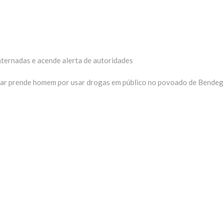
nternadas e acende alerta de autoridades
xima
eria:
itar prende homem por usar drogas em público no povoado de Bende