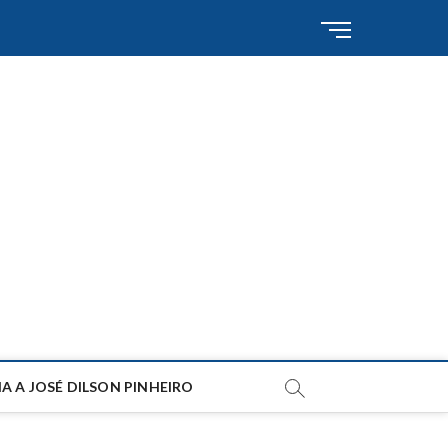
M
e
n
u
B
u
t
t
o
n
A A JOSÉ DILSON PINHEIRO