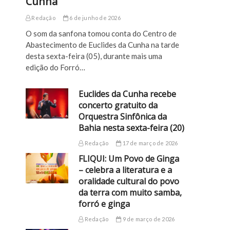
Cunha
Redação
6 de junho de 2026
O som da sanfona tomou conta do Centro de
Abastecimento de Euclides da Cunha na tarde
desta sexta-feira (05), durante mais uma
edição do Forró…
Euclides da Cunha recebe
concerto gratuito da
Orquestra Sinfônica da
Bahia nesta sexta-feira (20)
Redação
17 de março de 2026
FLIQUI: Um Povo de Ginga
– celebra a literatura e a
oralidade cultural do povo
da terra com muito samba,
forró e ginga
Redação
9 de março de 2026