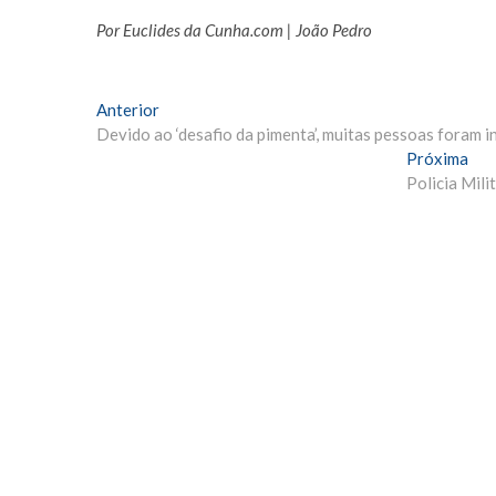
Por Euclides da Cunha.com | João Pedro
Navegação
Matéria
Anterior
Anterior:
Devido ao ‘desafio da pimenta’, muitas pessoas foram i
de
Pró
Próxima
Post
Mat
Policia Mil