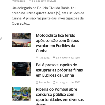
Redação
6 de agosto de 2026
Um delegado da Polícia Civil da Bahia, foi
preso na última quarta-feira (5), em Euclides da
Cunha. A prisão faz parte das investigações da
Operação…
Motociclista fica ferido
gó
após colisão com ônibus
escolar em Euclides da
Cunha
Redação
6 de agosto de 2026
Pai é preso suspeito de
estuprar as próprias filhas
em Euclides da Cunha
Redação
6 de agosto de 2026
Ribeira do Pombal abre
concurso público com
oportunidades em diversas
áreas