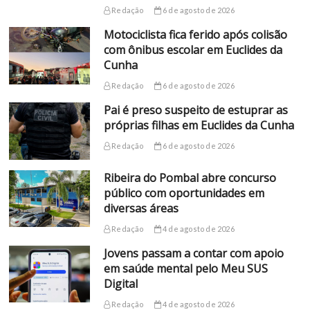
Redação
6 de agosto de 2026
Motociclista fica ferido após colisão
com ônibus escolar em Euclides da
Cunha
Redação
6 de agosto de 2026
Pai é preso suspeito de estuprar as
próprias filhas em Euclides da Cunha
Redação
6 de agosto de 2026
Ribeira do Pombal abre concurso
público com oportunidades em
diversas áreas
Redação
4 de agosto de 2026
Jovens passam a contar com apoio
em saúde mental pelo Meu SUS
Digital
Redação
4 de agosto de 2026