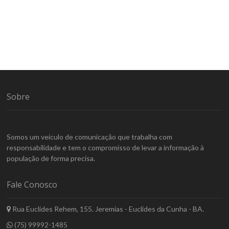
Sobre
Somos um veículo de comunicação que trabalha com
responsabilidade e tem o compromisso de levar a informação à
população de forma precisa.
Fale Conosco
Rua Euclides Rehem, 155. Jeremias - Euclides da Cunha - BA.
(75) 99992-1485