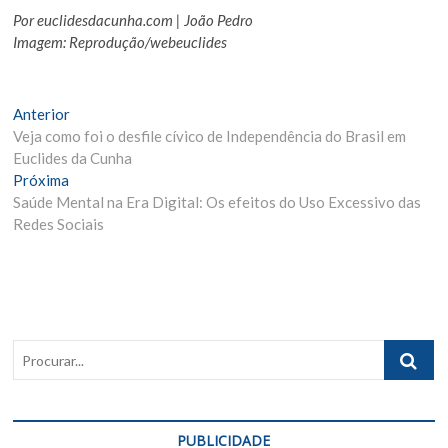
Por euclidesdacunha.com | João Pedro
Imagem: Reprodução/webeuclides
Navegação
Matéria
Anterior
Anterior:
Veja como foi o desfile cívico de Independência do Brasil em
de
Euclides da Cunha
Post
Próxima
Próxima
Materia:
Saúde Mental na Era Digital: Os efeitos do Uso Excessivo das
Redes Sociais
Procurar..
PUBLICIDADE