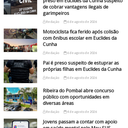
preso em Euclides da Cunha suspeito
de cobrar vantagens ilegais de
garimpeiros
Redação
6 de agosto de 2026
Motociclista fica ferido após colisão
com ônibus escolar em Euclides da
Cunha
Redação
6 de agosto de 2026
Pai é preso suspeito de estuprar as
próprias filhas em Euclides da Cunha
Redação
6 de agosto de 2026
Ribeira do Pombal abre concurso
público com oportunidades em
diversas áreas
Redação
4 de agosto de 2026
Jovens passam a contar com apoio