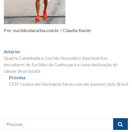
Por: euclidesdacunha.com.br / Cláudia Xavier
Navegação
Matéria
Anterior
Anterior:
Quarta Caminhada e Corrida Novembro Azul mobiliza
de
moradores de Euclides da Cunha para a conscientização do
Post
câncer de próstata
Próxima
Próxima
Materia:
CESF realiza um fascinante Sarau com um ‘passeio’ pelo Brasil
Procurar..