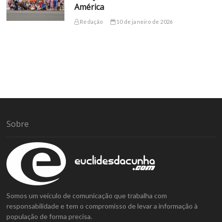
América
Redação
10 de janeiro de 2026
Sobre
Somos um veículo de comunicação que trabalha com
responsabilidade e tem o compromisso de levar a informação à
população de forma precisa.