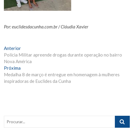
Por: euclidesdacunha.com.br / Cláudia Xavier
Navegação
Matéria
Anterior
Anterior:
Polícia Militar apreende drogas durante operação no bairro
de
Nova América
Post
Próxima
Próxima
Materia:
Medalha 8 de março é entregue em homenagem à mulheres
inspiradoras de Euclides da Cunha
Procurar..