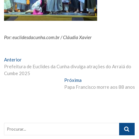
Por: euclidesdacunha.com.br / Cláudia Xavier
Navegação
Matéria
Anterior
Anterior:
Prefeitura de Euclides da Cunha divulga atrações do Arraiá do
de
Cumbe 2025
Post
Próxima
Próxima
Materia:
Papa Francisco morre aos 88 anos
Procurar..