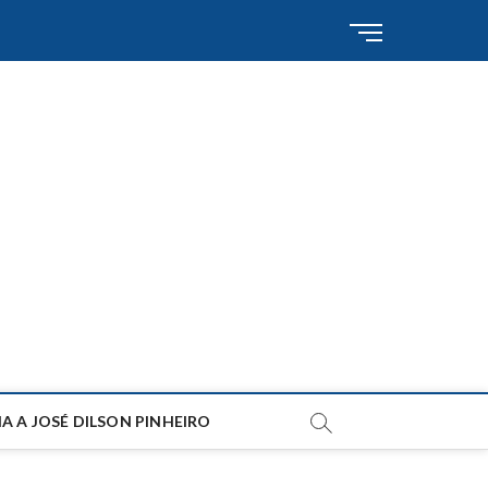
M
e
n
u
B
u
t
t
o
n
A A JOSÉ DILSON PINHEIRO