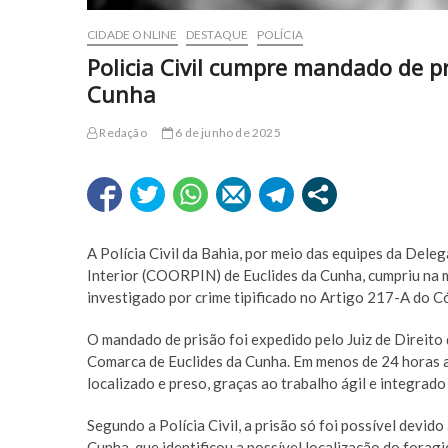
CIDADE ONLINE
DESTAQUE
POLÍCIA
Policia Civil cumpre mandado de 
Cunha
Redação
6 de junho de 2025
A Polícia Civil da Bahia, por meio das equipes da Dele
Interior (COORPIN) de Euclides da Cunha, cumpriu na m
investigado por crime tipificado no Artigo 217-A do Có
O mandado de prisão foi expedido pelo Juiz de Direito 
Comarca de Euclides da Cunha. Em menos de 24 horas ap
localizado e preso, graças ao trabalho ágil e integrado 
Segundo a Polícia Civil, a prisão só foi possível devido
Cunha, que identificou a possível localização do forag