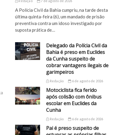
Redação
7 de agosto de 2026
A Polícia Civil da Bahia cumpriu, na tarde desta
última quinta-feira (6), um mandado de prisão
preventiva contra um idoso investigado por
suposta prática de…
Delegado da Polícia Civil da
Bahia é preso em Euclides
da Cunha suspeito de
cobrar vantagens ilegais de
garimpeiros
Redação
6 de agosto de 2026
Motociclista fica ferido
ca
após colisão com ônibus
escolar em Euclides da
Cunha
Redação
6 de agosto de 2026
Pai é preso suspeito de
estuprar as próprias filhas