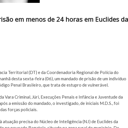
prisão em menos de 24 horas em Euclides d
gacia Territorial (DT) e da Coordenadoria Regional de Polícia do
anhã desta sexta-feira (06), um mandado de prisão de um indivíduo
digo Penal Brasileiro, que trata de estupro de vulnerável.
da Vara Criminal, Júri, Execuções Penais e Infância e Juventude da
ós a emissão do mandado, o investigado, de iniciais M.D.S., foi
das forças policiais.
 à atuação precisa do Núcleo de Inteligência (N.I) de Euclides da
ido no povoado Bagatela, situado na zona rural do município. De