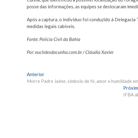
posse das informações, as equipes se deslocaram imedi
Após a captura, o indivíduo foi conduzido à Delegacia 
medidas legais cabíveis.
Fonte: Polícia Civil da Bahia
Por: euclidesdacunha.com.br / Cláudia Xavier
Navegação
Matéria
Anterior
Anterior:
Morre Padre Jaime, símbolo de fé, amor e humildade e
de
Próxim
Post
IFBA ab