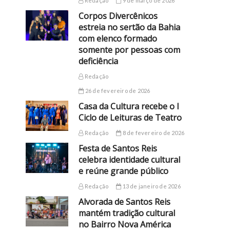
Redação
9 de março de 2026
Corpos Divercênicos
estreia no sertão da Bahia
com elenco formado
somente por pessoas com
deficiência
Redação
26 de fevereiro de 2026
Casa da Cultura recebe o I
Ciclo de Leituras de Teatro
Redação
8 de fevereiro de 2026
Festa de Santos Reis
celebra identidade cultural
e reúne grande público
Redação
13 de janeiro de 2026
Alvorada de Santos Reis
mantém tradição cultural
no Bairro Nova América