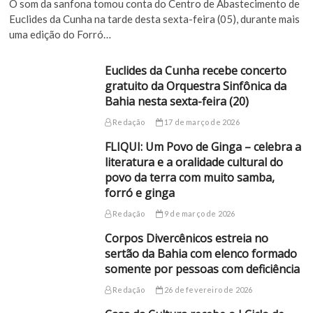
O som da sanfona tomou conta do Centro de Abastecimento de
Euclides da Cunha na tarde desta sexta-feira (05), durante mais
uma edição do Forró…
Euclides da Cunha recebe concerto
gratuito da Orquestra Sinfônica da
Bahia nesta sexta-feira (20)
Redação
17 de março de 2026
FLIQUI: Um Povo de Ginga – celebra a
literatura e a oralidade cultural do
povo da terra com muito samba,
forró e ginga
Redação
9 de março de 2026
Corpos Divercênicos estreia no
sertão da Bahia com elenco formado
somente por pessoas com deficiência
Redação
26 de fevereiro de 2026