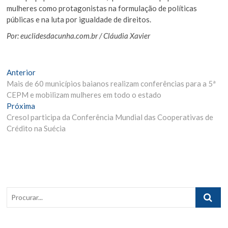
mulheres como protagonistas na formulação de políticas
públicas e na luta por igualdade de direitos.
Por: euclidesdacunha.com.br / Cláudia Xavier
Navegação
Matéria
Anterior
Anterior:
Mais de 60 municípios baianos realizam conferências para a 5ª
de
CEPM e mobilizam mulheres em todo o estado
Post
Próxima
Próxima
Materia:
Cresol participa da Conferência Mundial das Cooperativas de
Crédito na Suécia
Procurar..