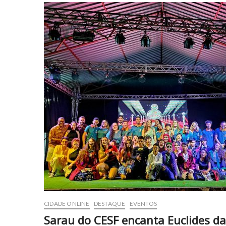
CIDADE ONLINE
DESTAQUE
EVENTOS
Sarau do CESF encanta Euclides d