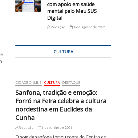
com apoio em saúde
mental pelo Meu SUS
Digital
Redação
4 de agosto de 2026
CULTURA
 e
m
CIDADE ONLINE
CULTURA
DESTAQUE
Sanfona, tradição e emoção:
Forró na Feira celebra a cultura
nordestina em Euclides da
Cunha
Redação
6 de junho de 2026
O som da sanfona tomou conta do Centro de