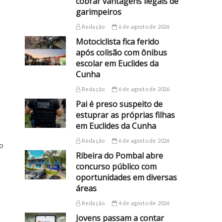
cobrar vantagens ilegais de
garimpeiros
Redação
6 de agosto de 2026
Motociclista fica ferido
após colisão com ônibus
escolar em Euclides da
Cunha
Redação
6 de agosto de 2026
Pai é preso suspeito de
estuprar as próprias filhas
em Euclides da Cunha
Redação
6 de agosto de 2026
do
Ribeira do Pombal abre
concurso público com
oportunidades em diversas
áreas
Redação
4 de agosto de 2026
Jovens passam a contar