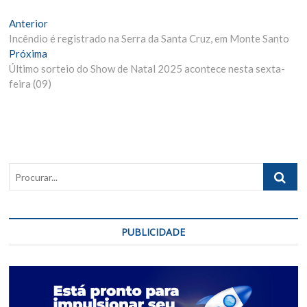
Navegação
Matéria
Anterior
Anterior:
Incêndio é registrado na Serra da Santa Cruz, em Monte Santo
de
Próxima
Próxima
Post
Materia:
Último sorteio do Show de Natal 2025 acontece nesta sexta-
feira (09)
Procurar..
PUBLICIDADE