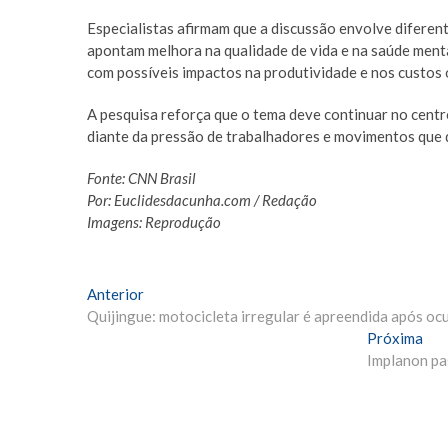
Especialistas afirmam que a discussão envolve difere
apontam melhora na qualidade de vida e na saúde men
com possíveis impactos na produtividade e nos custos 
A pesquisa reforça que o tema deve continuar no centr
diante da pressão de trabalhadores e movimentos que 
Fonte: CNN Brasil
Por: Euclidesdacunha.com / Redação
Imagens: Reprodução
Navegação
Matéria
Anterior
Anterior:
Quijingue: motocicleta irregular é apreendida após oc
de
Pró
Próxima
Post
Mat
Implanon pas