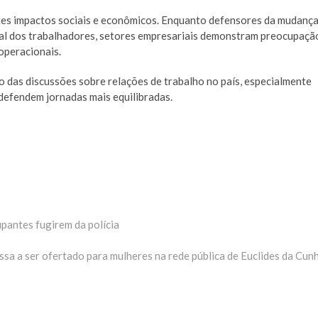
ntes impactos sociais e econômicos. Enquanto defensores da mudanç
tal dos trabalhadores, setores empresariais demonstram preocupaçã
operacionais.
o das discussões sobre relações de trabalho no país, especialmente
defendem jornadas mais equilibradas.
upantes fugirem da polícia
xima
eria:
sa a ser ofertado para mulheres na rede pública de Euclides da Cun