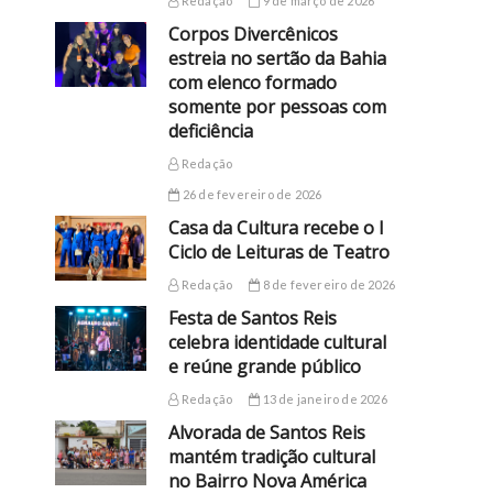
Redação
9 de março de 2026
Corpos Divercênicos
estreia no sertão da Bahia
com elenco formado
somente por pessoas com
deficiência
Redação
26 de fevereiro de 2026
Casa da Cultura recebe o I
Ciclo de Leituras de Teatro
Redação
8 de fevereiro de 2026
Festa de Santos Reis
celebra identidade cultural
e reúne grande público
Redação
13 de janeiro de 2026
Alvorada de Santos Reis
mantém tradição cultural
no Bairro Nova América