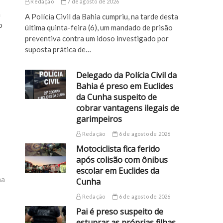
Redação
7 de agosto de 2026
a
A Polícia Civil da Bahia cumpriu, na tarde desta
o
última quinta-feira (6), um mandado de prisão
preventiva contra um idoso investigado por
suposta prática de…
Delegado da Polícia Civil da
Bahia é preso em Euclides
da Cunha suspeito de
cobrar vantagens ilegais de
garimpeiros
Redação
6 de agosto de 2026
Motociclista fica ferido
após colisão com ônibus
escolar em Euclides da
ha
Cunha
Redação
6 de agosto de 2026
Pai é preso suspeito de
estuprar as próprias filhas