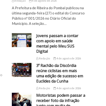
Redação
4 de agosto de 2026
A Prefeitura de Ribeira do Pombal publicou na
última segunda-feira (27) o edital do Concurso
Público nº 001/2026 no Diário Oficial do
Município. A seleção…
Jovens passam a contar
com apoio em saúde
mental pelo Meu SUS
Digital
Redação
4 de agosto de 2026
3º Rachão da Discórdia
reúne ciclistas em mais
do
uma edição de sucesso em
Euclides da Cunha
Redação
4 de agosto de 2026
Motoristas podem passar a
receber foto da infração
junto com multa de