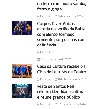
da terra com muito samba,
forró e ginga
Redação
9 de março de 2026
Corpos Divercênicos
estreia no sertão da Bahia
com elenco formado
somente por pessoas com
deficiência
Redação
26 de fevereiro de 2026
Casa da Cultura recebe o I
Ciclo de Leituras de Teatro
Redação
8 de fevereiro de 2026
Festa de Santos Reis
celebra identidade cultural
e reúne grande público
Redação
13 de janeiro de 2026