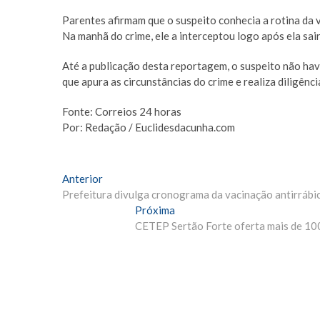
Parentes afirmam que o suspeito conhecia a rotina da 
Na manhã do crime, ele a interceptou logo após ela sair
Até a publicação desta reportagem, o suspeito não havia
que apura as circunstâncias do crime e realiza diligênc
Fonte: Correios 24 horas
Por: Redação / Euclidesdacunha.com
Navegação
Matéria
Anterior
Anterior:
Prefeitura divulga cronograma da vacinação antirrábic
de
Próxima
Próxima
Post
Materia:
CETEP Sertão Forte oferta mais de 10