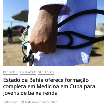
abre
vagas
pelo
SISU
2026
para
Engenharia
Civil
DESTAQUE
EDUCAÇÃO
SAIBA MAIS
Estado da Bahia oferece formação
completa em Medicina em Cuba para
jovens de baixa renda
Redação
13 de novembro de 2025