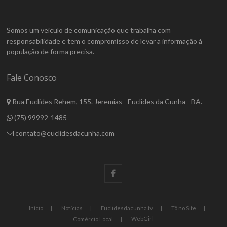
Somos um veículo de comunicação que trabalha com
responsabilidade e tem o compromisso de levar a informação à
população de forma precisa.
Fale Conosco
Rua Euclides Rehem, 155. Jeremias - Euclides da Cunha - BA.
(75) 99992-1485
contato@euclidesdacunha.com
facebook
Início
Notícias
Euclidesdacunha.tv
Tô no Site
WebGirl
Comércio Local