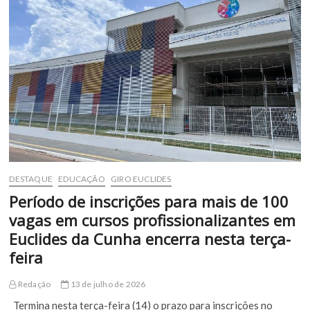
para
o
segundo
semestre
é
divulgado
pelo
MEC
DESTAQUE
EDUCAÇÃO
GIRO EUCLIDES
Período de inscrições para mais de 100
vagas em cursos profissionalizantes em
Euclides da Cunha encerra nesta terça-
feira
Redação
13 de julho de 2026
Termina nesta terça-feira (14) o prazo para inscrições no