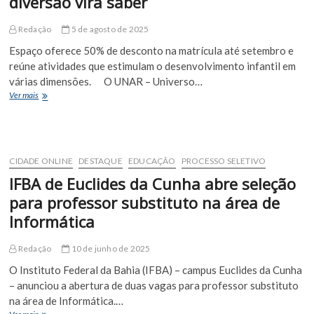
diversão vira saber
Redação
5 de agosto de 2025
Espaço oferece 50% de desconto na matrícula até setembro e
reúne atividades que estimulam o desenvolvimento infantil em
várias dimensões. O UNAR – Universo…
UNAR
Ver mais
–
Universo
Impactar:
onde
a
CIDADE ONLINE
DESTAQUE
EDUCAÇÃO
PROCESSO SELETIVO
diversão
IFBA de Euclides da Cunha abre seleção
vira
saber
para professor substituto na área de
Informática
Redação
10 de junho de 2025
O Instituto Federal da Bahia (IFBA) – campus Euclides da Cunha
– anunciou a abertura de duas vagas para professor substituto
na área de Informática.…
IFBA