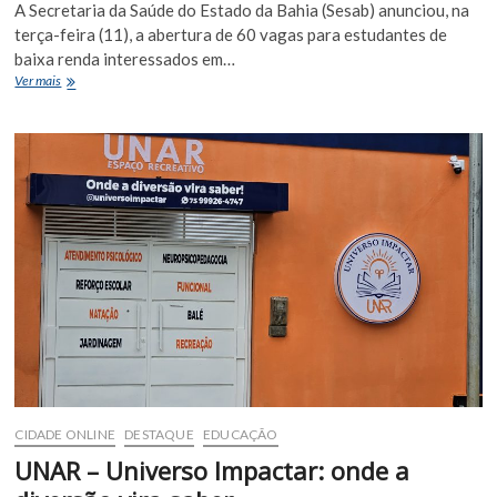
A Secretaria da Saúde do Estado da Bahia (Sesab) anunciou, na
terça-feira (11), a abertura de 60 vagas para estudantes de
baixa renda interessados em…
Estado
Ver mais
da
Bahia
oferece
formação
completa
em
Medicina
em
Cuba
para
jovens
de
baixa
renda
CIDADE ONLINE
DESTAQUE
EDUCAÇÃO
UNAR – Universo Impactar: onde a