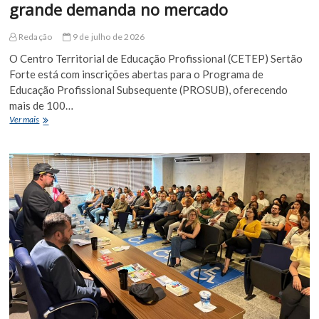
grande demanda no mercado
Redação
9 de julho de 2026
O Centro Territorial de Educação Profissional (CETEP) Sertão
Forte está com inscrições abertas para o Programa de
Educação Profissional Subsequente (PROSUB), oferecendo
mais de 100…
CETEP
Ver mais
Sertão
Forte
oferta
mais
de
100
vagas
em
cursos
profissionalizantes
de
grande
demanda
no
mercado