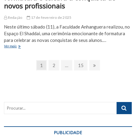
novos profissionais
Informática
Redação
17 de fevereiro de 2025
Neste último sábado (11), a Faculdade Anhanguera realizou, no
Espaço El Shaddai, uma cerimônia emocionante de formatura
para celebrar as novas conquistas de seus alunos.…
Faculdade
Ver mais
Anhanguera
realiza
Paginação
formatura
Page
Page
Page
Próxima
1
2
…
15
e
Página
de
celebra
a
posts
conquista
de
novos
profissionais
Procurar..
PUBLICIDADE