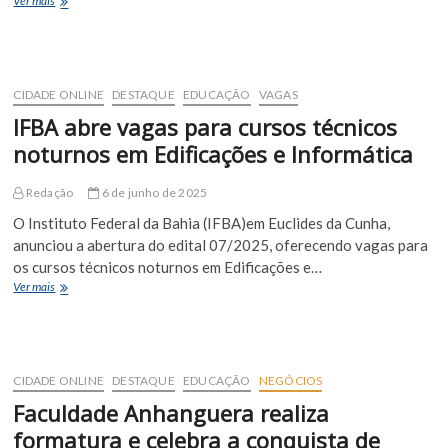
Ver mais
de
Euclides
da
Cunha
abre
CIDADE ONLINE
DESTAQUE
EDUCAÇÃO
VAGAS
seleção
IFBA abre vagas para cursos técnicos
para
professor
noturnos em Edificações e Informática
substituto
na
Redação
6 de junho de 2025
área
de
O Instituto Federal da Bahia (IFBA)em Euclides da Cunha,
Informática
anunciou a abertura do edital 07/2025, oferecendo vagas para
os cursos técnicos noturnos em Edificações e…
IFBA
Ver mais
abre
vagas
para
cursos
técnicos
CIDADE ONLINE
DESTAQUE
EDUCAÇÃO
NEGÓCIOS
noturnos
Faculdade Anhanguera realiza
em
Edificações
formatura e celebra a conquista de
e