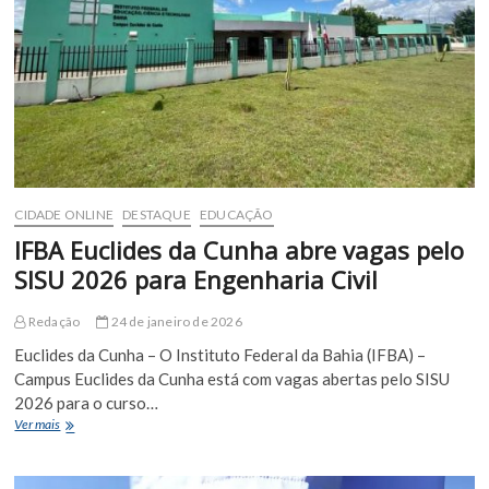
realizada
no
Detran
CIDADE ONLINE
DESTAQUE
EDUCAÇÃO
IFBA Euclides da Cunha abre vagas pelo
SISU 2026 para Engenharia Civil
Redação
24 de janeiro de 2026
Euclides da Cunha – O Instituto Federal da Bahia (IFBA) –
Campus Euclides da Cunha está com vagas abertas pelo SISU
2026 para o curso…
IFBA
Ver mais
Euclides
da
Cunha