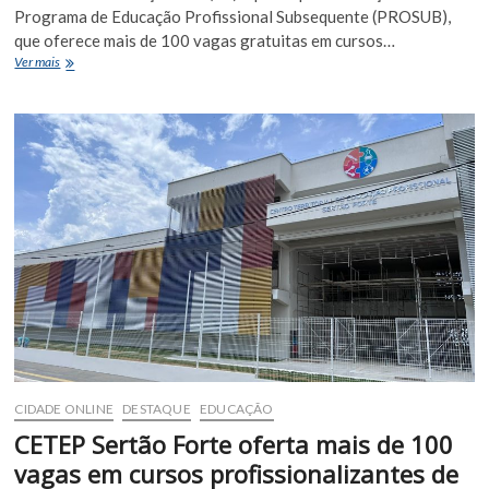
Programa de Educação Profissional Subsequente (PROSUB),
que oferece mais de 100 vagas gratuitas em cursos…
Período
Ver mais
de
inscrições
para
mais
de
100
vagas
em
cursos
profissionalizantes
em
Euclides
da
Cunha
encerra
nesta
terça-
CIDADE ONLINE
DESTAQUE
EDUCAÇÃO
feira
CETEP Sertão Forte oferta mais de 100
vagas em cursos profissionalizantes de