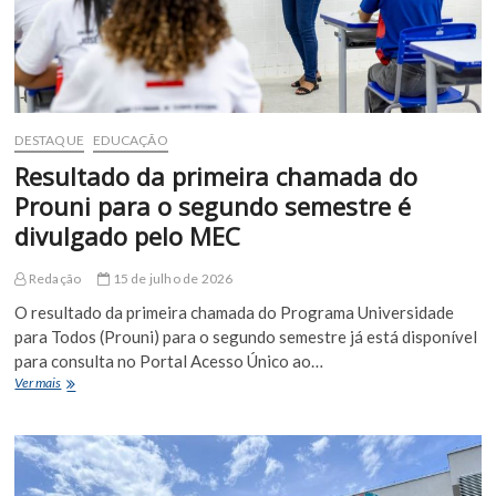
DESTAQUE
EDUCAÇÃO
Resultado da primeira chamada do
Prouni para o segundo semestre é
divulgado pelo MEC
Redação
15 de julho de 2026
O resultado da primeira chamada do Programa Universidade
para Todos (Prouni) para o segundo semestre já está disponível
para consulta no Portal Acesso Único ao…
Resultado
Ver mais
da
primeira
chamada
do
Prouni