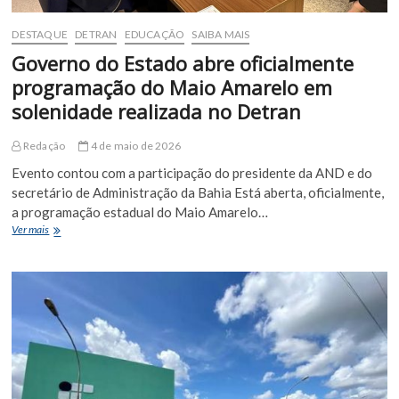
DESTAQUE
DETRAN
EDUCAÇÃO
SAIBA MAIS
Governo do Estado abre oficialmente
programação do Maio Amarelo em
solenidade realizada no Detran
Redação
4 de maio de 2026
Evento contou com a participação do presidente da AND e do
secretário de Administração da Bahia Está aberta, oficialmente,
a programação estadual do Maio Amarelo…
Governo
Ver mais
do
Estado
abre
oficialmente
programação
do
Maio
Amarelo
em
solenidade