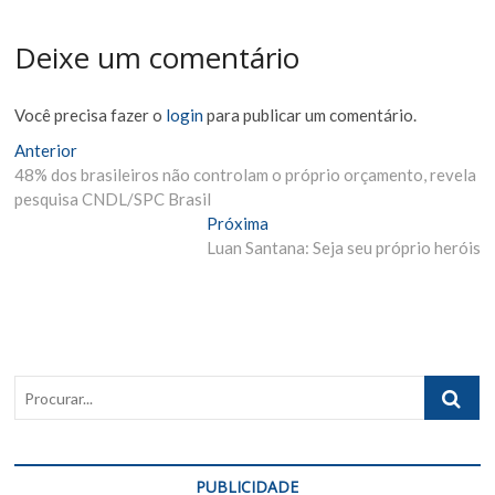
Deixe um comentário
Você precisa fazer o
login
para publicar um comentário.
Navegação
Matéria
Anterior
Anterior:
48% dos brasileiros não controlam o próprio orçamento, revela
de
pesquisa CNDL/SPC Brasil
Post
Próxima
Próxima
Materia:
Luan Santana: Seja seu próprio heróis
Procurar..
PUBLICIDADE