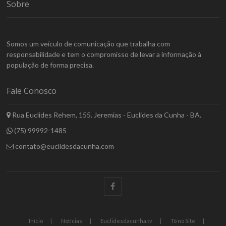
Sobre
Somos um veículo de comunicação que trabalha com
responsabilidade e tem o compromisso de levar a informação à
população de forma precisa.
Fale Conosco
Rua Euclides Rehem, 155. Jeremias - Euclides da Cunha - BA.
(75) 99992-1485
contato@euclidesdacunha.com
facebook
Início
Notícias
Euclidesdacunha.tv
Tô no Site