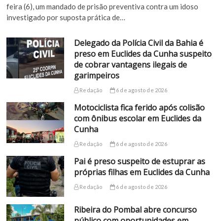
feira (6), um mandado de prisão preventiva contra um idoso
investigado por suposta prática de…
Delegado da Polícia Civil da Bahia é
preso em Euclides da Cunha suspeito
de cobrar vantagens ilegais de
garimpeiros
Redação
6 de agosto de 2026
Motociclista fica ferido após colisão
com ônibus escolar em Euclides da
Cunha
Redação
6 de agosto de 2026
Pai é preso suspeito de estuprar as
próprias filhas em Euclides da Cunha
Redação
6 de agosto de 2026
Ribeira do Pombal abre concurso
público com oportunidades em