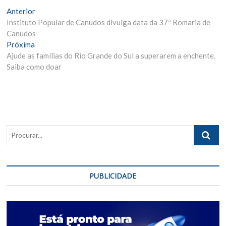
Navegação
Matéria
Anterior
Anterior:
Instituto Popular de Canudos divulga data da 37ª Romaria de
de
Canudos
Post
Próxima
Próxima
Materia:
Ajude as famílias do Rio Grande do Sul a superarem a enchente.
Saiba como doar
Procurar..
PUBLICIDADE