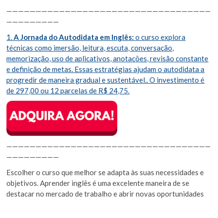
———————————————————————————————————
—————————
1.
A Jornada do Autodidata em Inglês:
o curso explora
técnicas como imersão, leitura, escuta, conversação,
memorização, uso de aplicativos, anotações, revisão constante
e definição de metas. Essas estratégias ajudam o autodidata a
progredir de maneira gradual e sustentável.. O investimento é
de 297,00 ou 12 parcelas de R$ 24,75.
———————————————————————————————————
—————————
Escolher o curso que melhor se adapta às suas necessidades e
objetivos. Aprender inglês é uma excelente maneira de se
destacar no mercado de trabalho e abrir novas oportunidades