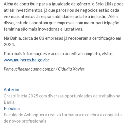
Além de contribuir para a igualdade de gênero, o Selo Lilás pode
atrair investimentos, já que parceiros de negócios estão cada
vez mais atentos à responsabilidade social e à inclusão. Além
disso, estudos apontam que empresas com maior participação
feminina são mais inovadoras e lucrativas.
Na Bahia, cerca de 83 empresas já receberam a certificação em
2024.
Para mais informações e acesso ao edital completo, visite:
www.mulheres.ba.gov.br
Por: euclidesdacunha.com.br / Cláudia Xavier
Navegação
Matéria
Anterior
Anterior:
Cresol inicia 2025 com diversas oportunidades de trabalho na
de
Bahia
Post
Próxima
Próxima
Materia:
Faculdade Anhanguera realiza formatura e celebra a conquista
de novos profissionais