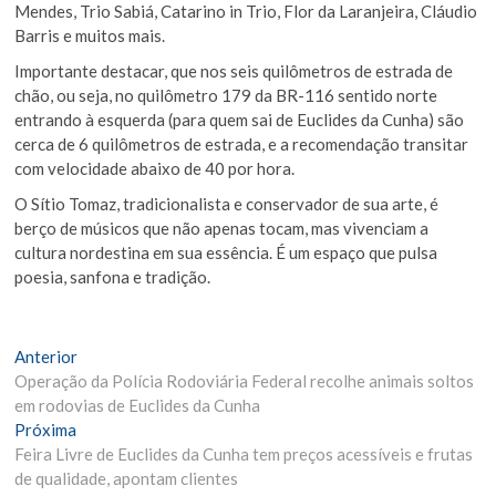
Mendes, Trio Sabiá, Catarino in Trio, Flor da Laranjeira, Cláudio
Barris e muitos mais.
Importante destacar, que nos seis quilômetros de estrada de
chão, ou seja, no quilômetro 179 da BR-116 sentido norte
entrando à esquerda (para quem sai de Euclides da Cunha) são
cerca de 6 quilômetros de estrada, e a recomendação transitar
com velocidade abaixo de 40 por hora.
O Sítio Tomaz, tradicionalista e conservador de sua arte, é
berço de músicos que não apenas tocam, mas vivenciam a
cultura nordestina em sua essência. É um espaço que pulsa
poesia, sanfona e tradição.
Navegação
Matéria
Anterior
Anterior:
Operação da Polícia Rodoviária Federal recolhe animais soltos
de
em rodovias de Euclides da Cunha
Post
Próxima
Próxima
Materia:
Feira Livre de Euclides da Cunha tem preços acessíveis e frutas
de qualidade, apontam clientes