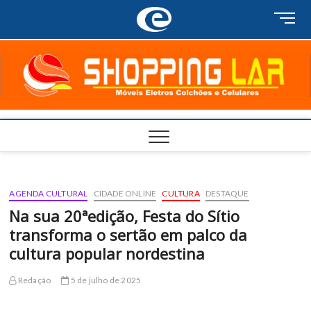
Skip
M
to
e
content
n
u
B
u
t
t
o
n
AGENDA CULTURAL
CIDADE ONLINE
CULTURA
DESTAQUE
Na sua 20ªedição, Festa do Sítio
transforma o sertão em palco da
cultura popular nordestina
Redação
5 de julho de 2025