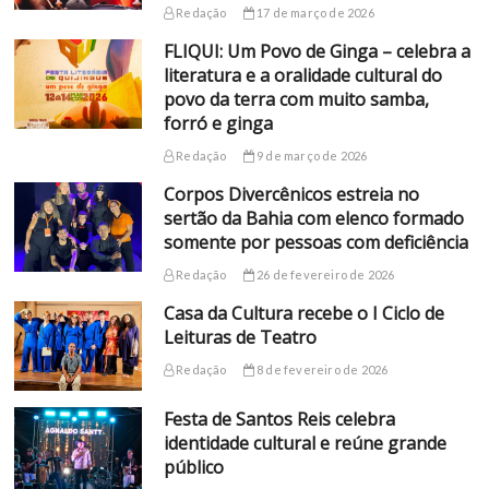
Redação
17 de março de 2026
FLIQUI: Um Povo de Ginga – celebra a
literatura e a oralidade cultural do
povo da terra com muito samba,
forró e ginga
Redação
9 de março de 2026
Corpos Divercênicos estreia no
sertão da Bahia com elenco formado
somente por pessoas com deficiência
Redação
26 de fevereiro de 2026
Casa da Cultura recebe o I Ciclo de
Leituras de Teatro
Redação
8 de fevereiro de 2026
Festa de Santos Reis celebra
identidade cultural e reúne grande
público