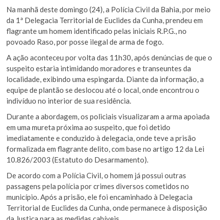
Na manhã deste domingo (24), a Polícia Civil da Bahia, por meio
da 1ª Delegacia Territorial de Euclides da Cunha, prendeu em
flagrante um homem identificado pelas iniciais R.P.G., no
povoado Raso, por posse ilegal de arma de fogo.
A ação aconteceu por volta das 11h30, após denúncias de que o
suspeito estaria intimidando moradores e transeuntes da
localidade, exibindo uma espingarda. Diante da informação, a
equipe de plantão se deslocou até o local, onde encontrou o
indivíduo no interior de sua residência.
Durante a abordagem, os policiais visualizaram a arma apoiada
em uma mureta próxima ao suspeito, que foi detido
imediatamente e conduzido à delegacia, onde teve a prisão
formalizada em flagrante delito, com base no artigo 12 da Lei
10.826/2003 (Estatuto do Desarmamento).
De acordo com a Polícia Civil, o homem já possui outras
passagens pela polícia por crimes diversos cometidos no
município. Após a prisão, ele foi encaminhado à Delegacia
Territorial de Euclides da Cunha, onde permanece à disposição
da Justiça para as medidas cabíveis.