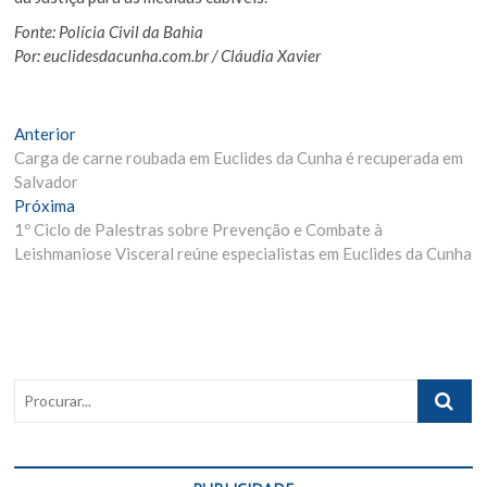
Fonte: Polícia Civil da Bahia
Por: euclidesdacunha.com.br / Cláudia Xavier
Navegação
Matéria
Anterior
Anterior:
Carga de carne roubada em Euclides da Cunha é recuperada em
de
Salvador
Post
Próxima
Próxima
Materia:
1º Ciclo de Palestras sobre Prevenção e Combate à
Leishmaniose Visceral reúne especialistas em Euclides da Cunha
Procurar..