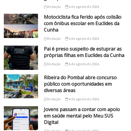
Redação
6 de agosto de 2026
Motociclista fica ferido após colisão
com ônibus escolar em Euclides da
Cunha
Redação
6 de agosto de 2026
Pai é preso suspeito de estuprar as
próprias filhas em Euclides da Cunha
Redação
6 de agosto de 2026
Ribeira do Pombal abre concurso
público com oportunidades em
diversas áreas
Redação
4 de agosto de 2026
Jovens passam a contar com apoio
em saúde mental pelo Meu SUS
Digital
Redação
4 de agosto de 2026