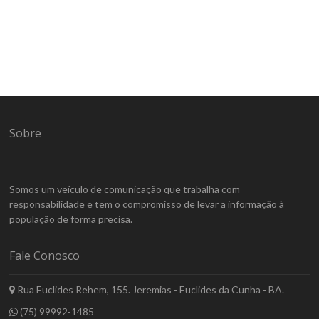
Sobre
Somos um veículo de comunicação que trabalha com
responsabilidade e tem o compromisso de levar a informação à
população de forma precisa.
Fale Conosco
Rua Euclides Rehem, 155. Jeremias - Euclides da Cunha - BA.
(75) 99992-1485