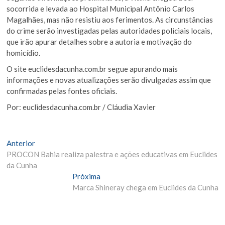
socorrida e levada ao Hospital Municipal Antônio Carlos
Magalhães, mas não resistiu aos ferimentos. As circunstâncias
do crime serão investigadas pelas autoridades policiais locais,
que irão apurar detalhes sobre a autoria e motivação do
homicídio.
O site euclidesdacunha.com.br segue apurando mais
informações e novas atualizações serão divulgadas assim que
confirmadas pelas fontes oficiais.
Por: euclidesdacunha.com.br / Cláudia Xavier
Navegação
Matéria
Anterior
Anterior:
PROCON Bahia realiza palestra e ações educativas em Euclides
de
da Cunha
Post
Próxima
Próxima
Materia:
Marca Shineray chega em Euclides da Cunha