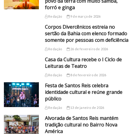
povo da terra com muito samba,
forró e ginga
Redação
9 de março de 2026
Corpos Divercênicos estreia no
sertão da Bahia com elenco formado
somente por pessoas com deficiência
Redação
26 de fevereiro de 2026
Casa da Cultura recebe o I Ciclo de
Leituras de Teatro
Redação
8 de fevereiro de 2026
Festa de Santos Reis celebra
identidade cultural e reúne grande
público
Redação
13 de janeiro de 2026
Alvorada de Santos Reis mantém
tradição cultural no Bairro Nova
América