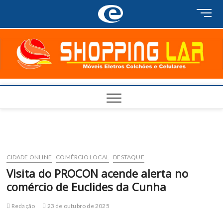
Skip
M
to
e
content
n
u
B
u
t
t
o
n
CIDADE ONLINE
COMÉRCIO LOCAL
DESTAQUE
Visita do PROCON acende alerta no
comércio de Euclides da Cunha
Redação
23 de outubro de 2025