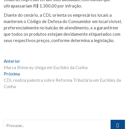
ultrapassariam R$ 1.300,00 por infração.
Diante do cenário, a CDL orienta os empresários locais a
manterem o Código de Defesa do Consumidor em local visível,
preferencialmente no balcão de atendimento, e a garantirem
que todos os produtos estejam devidamente etiquetados com
seus respectivos preços, conforme determina a legislação.
Navegação
Matéria
Anterior
Anterior:
Marca Shineray chega em Euclides da Cunha
de
Próxima
Próxima
Post
Materia:
CDL realiza palestra sobre Reforma Tributária em Euclides da
Cunha
Procurar..