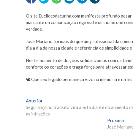
O site Euclidesdacunha.com manifesta profundo pesar 
marcante da comunicação regional e um nome que cons
verdade.
José Mariano foi mais do que um profissional da comun
dia a dia da nossa cidade e referência de simplicidade e
Neste momento de dor, nos solidarizamos com os famili
conforte os corações e traga força para atravessar ess
🕊️ Que seu legado permaneça vivo na memória e na his
Navegação
Matéria
Anterior
Anterior:
Segurança no trânsito vira alerta diante do aumento d
de
as infrações
Post
Próx
Próxima
Mate
José Mariano