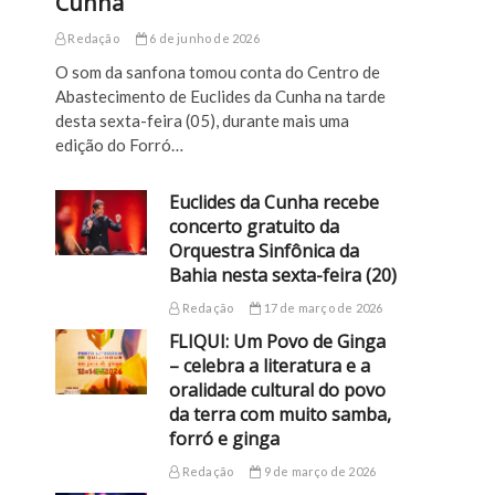
Cunha
Redação
6 de junho de 2026
O som da sanfona tomou conta do Centro de
Abastecimento de Euclides da Cunha na tarde
desta sexta-feira (05), durante mais uma
edição do Forró…
Euclides da Cunha recebe
concerto gratuito da
Orquestra Sinfônica da
Bahia nesta sexta-feira (20)
Redação
17 de março de 2026
FLIQUI: Um Povo de Ginga
– celebra a literatura e a
oralidade cultural do povo
da terra com muito samba,
forró e ginga
Redação
9 de março de 2026