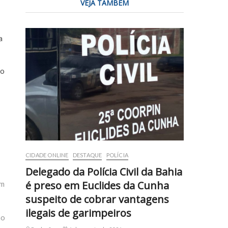
VEJA TAMBÉM
a
no
CIDADE ONLINE
DESTAQUE
POLÍCIA
Delegado da Polícia Civil da Bahia
é preso em Euclides da Cunha
am
suspeito de cobrar vantagens
ilegais de garimpeiros
ão