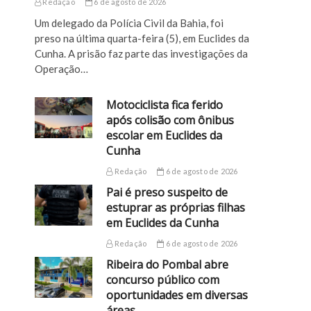
Redação
6 de agosto de 2026
Um delegado da Polícia Civil da Bahia, foi
preso na última quarta-feira (5), em Euclides da
Cunha. A prisão faz parte das investigações da
Operação…
Motociclista fica ferido
após colisão com ônibus
escolar em Euclides da
Cunha
Redação
6 de agosto de 2026
Pai é preso suspeito de
estuprar as próprias filhas
em Euclides da Cunha
Redação
6 de agosto de 2026
Ribeira do Pombal abre
concurso público com
oportunidades em diversas
áreas