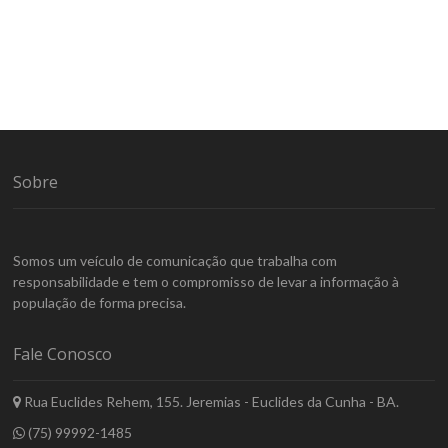
Sobre
Somos um veículo de comunicação que trabalha com
responsabilidade e tem o compromisso de levar a informação à
população de forma precisa.
Fale Conosco
Rua Euclides Rehem, 155. Jeremias - Euclides da Cunha - BA.
(75) 99992-1485