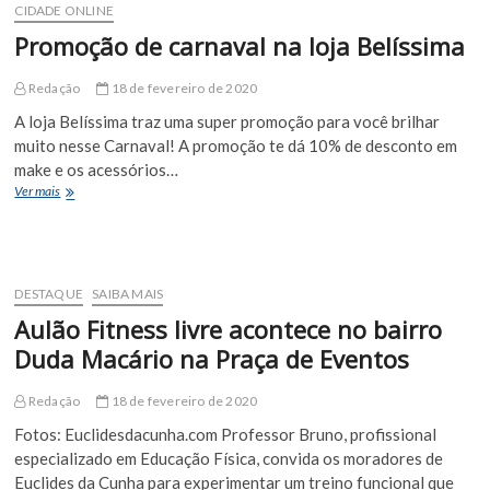
da
CIDADE ONLINE
Cunha
Promoção de carnaval na loja Belíssima
Redação
18 de fevereiro de 2020
A loja Belíssima traz uma super promoção para você brilhar
muito nesse Carnaval! A promoção te dá 10% de desconto em
make e os acessórios…
Promoção
Ver mais
de
carnaval
na
loja
Belíssima
DESTAQUE
SAIBA MAIS
Aulão Fitness livre acontece no bairro
Duda Macário na Praça de Eventos
Redação
18 de fevereiro de 2020
Fotos: Euclidesdacunha.com Professor Bruno, profissional
especializado em Educação Física, convida os moradores de
Euclides da Cunha para experimentar um treino funcional que