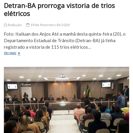
Detran-BA prorroga vistoria de trios
elétricos
Redação
19 de fevereiro de 2020
Foto: Itailuan dos Anjos Até a manhã desta quinta-feira (20), o
Departamento Estadual de Trânsito (Detran-BA) já tinha
registrado a vistoria de 115 trios elétricos…
Detran-
Ver mais
BA
prorroga
vistoria
de
trios
elétricos