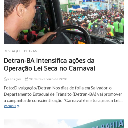
DESTAQUE
DETRAN
Detran-BA intensifica ações da
Operação Lei Seca no Carnaval
Redação
20 de fevereiro de 2020
Foto:Divulgação/Detran Nos dias de folia em Salvador, o
Departamento Estadual de Trânsito (Detran-BA) vai promover
a campanha de conscientização “Carnaval é mistura, mas a Lei…
Detran-
Ver mais
BA
intensifica
ações
da