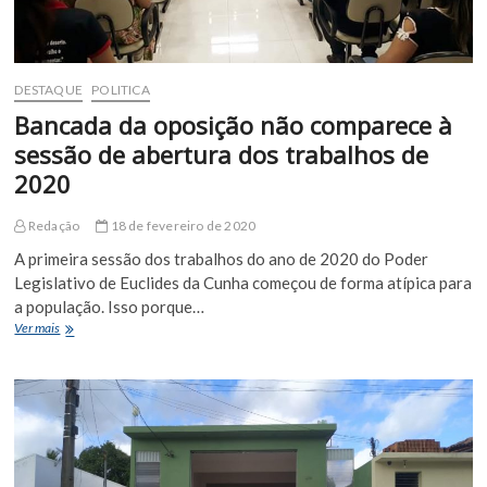
DESTAQUE
POLITICA
Bancada da oposição não comparece à
sessão de abertura dos trabalhos de
2020
Redação
18 de fevereiro de 2020
A primeira sessão dos trabalhos do ano de 2020 do Poder
Legislativo de Euclides da Cunha começou de forma atípica para
a população. Isso porque…
Bancada
Ver mais
da
oposição
não
comparece
à
sessão
de
abertura