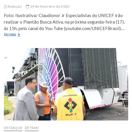
Redação
19 de fevereiro de 2020
Foto: Ilustrativa/ Claudionor Jr Especialistas do UNICEF irão
realizar o Plantão Busca Ativa, na próxima segunda-feira (17),
às 15h, pelo canal do You Tube (youtube.com/UNICEFBrasil).…
Secretaria
Ver mais
da
Educação
do
Estado
e
UNICEF
realizam
ações
para
Busca
Ativa
de
estudante
fora
da
escola
DESTAQUE
DETRAN