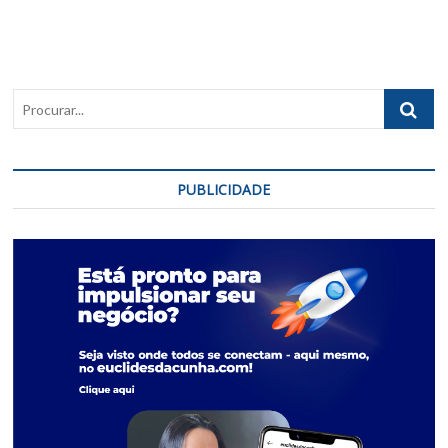
da
Cunha
Procurar..
PUBLICIDADE