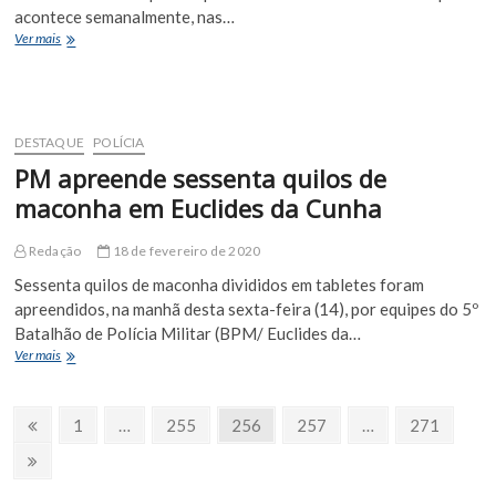
acontece semanalmente, nas…
Aulão
Ver mais
Fitness
livre
acontece
no
bairro
DESTAQUE
POLÍCIA
Duda
PM apreende sessenta quilos de
Macário
na
maconha em Euclides da Cunha
Praça
de
Redação
18 de fevereiro de 2020
Eventos
Sessenta quilos de maconha divididos em tabletes foram
apreendidos, na manhã desta sexta-feira (14), por equipes do 5º
Batalhão de Polícia Militar (BPM/ Euclides da…
PM
Ver mais
apreende
sessenta
Paginação
quilos
Página
Page
Page
Page
Page
Page
1
…
255
256
257
…
271
de
Anterior
de
maconha
Próxima
em
Página
posts
Euclides