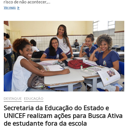
risco de não acontecer,…
IFBA:
Ver mais
Vereador
sai
em
defesa
do
curso
de
engenharia
civil
em
Euclides
da
Cunha
DESTAQUE
EDUCAÇÃO
Secretaria da Educação do Estado e
UNICEF realizam ações para Busca Ativa
de estudante fora da escola