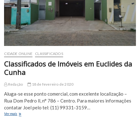
dos
trabalhos
de
2020
CIDADE ONLINE
CLASSIFICADOS
Classificados de Imóveis em Euclides da
Cunha
Redação
18 de fevereiro de 2020
Aluga-se esse ponto comercial, com excelente localização –
Rua Dom Pedro ll, n° 786 – Centro. Para maiores informações
contatar Joel pelo tel: (11) 99331-3159…
Classificados
Ver mais
de
Imóveis
em
Euclides