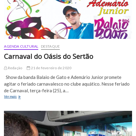
AGENDA CULTURAL
DESTAQUE
Carnaval do Oásis do Sertão
Redação
21 de fevereiro de 2020
Show da banda Balaio de Gato e Ademário Junior promete
agitar o feriado carnavalesco no clube aquático. Nesse feriado
de Carnaval, terça-feira (25), a…
Carnaval
Ver mais
do
Oásis
do
Sertão