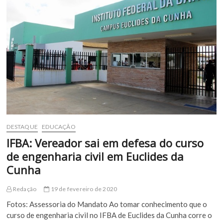
Operação
Lei
Seca
no
Carnaval
DESTAQUE
EDUCAÇÃO
IFBA: Vereador sai em defesa do curso
de engenharia civil em Euclides da
Cunha
Redação
19 de fevereiro de 2020
Fotos: Assessoria do Mandato Ao tomar conhecimento que o
curso de engenharia civil no IFBA de Euclides da Cunha corre o