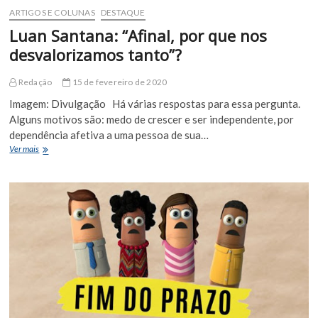
ARTIGOS E COLUNAS
DESTAQUE
Luan Santana: “Afinal, por que nos
desvalorizamos tanto”?
Redação
15 de fevereiro de 2020
Imagem: Divulgação Há várias respostas para essa pergunta.
Alguns motivos são: medo de crescer e ser independente, por
dependência afetiva a uma pessoa de sua…
Luan
Ver mais
Santana:
“Afinal,
por
que
nos
desvalorizamos
tanto”?