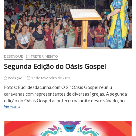
DESTAQUE
ENTRETERIMENTO
Segunda Edição do Oásis Gospel
Redação
17 de fevereiro de 2020
Fotos: Euclidesdacunha.com O 2° Oásis Gospel reuniu
caravanas com representantes de diversas igrejas. A segunda
edição do Oásis Gospel aconteceu na noite deste sábado, no…
Segunda
Ver mais
Edição
do
Oásis
Gospel