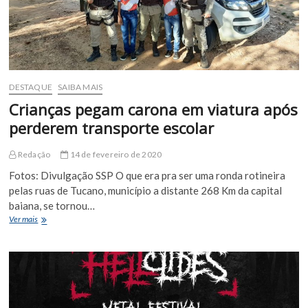
DESTAQUE
SAIBA MAIS
Crianças pegam carona em viatura após
perderem transporte escolar
Redação
14 de fevereiro de 2020
Fotos: Divulgação SSP O que era pra ser uma ronda rotineira
pelas ruas de Tucano, município a distante 268 Km da capital
baiana, se tornou…
Crianças
Ver mais
pegam
carona
em
viatura
após
perderem
transporte