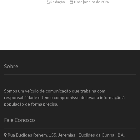
Redação
10 de janeiro de 2026
Sobre
Somos um veículo de comunicação que trabalha com
responsabilidade e tem o compromisso de levar a informação à
população de forma precisa.
Fale Conosco
Rua Euclides Rehem, 155. Jeremias - Euclides da Cunha - BA.