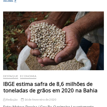
Ver mais
das
Muquinhas,
o
carnaval
de
rua
de
Euclides
da
Cunha
DESTAQUE
ECONOMIA
IBGE estima safra de 8,6 milhões de
toneladas de grãos em 2020 na Bahia
Redação
16 de fevereiro de 2020
Foto: Mateus Pereira / Gov Ba O primeiro Levantamento