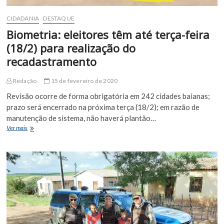
CIDADANIA
DESTAQUE
Biometria: eleitores têm até terça-feira
(18/2) para realização do
recadastramento
Redação
15 de fevereiro de 2020
Revisão ocorre de forma obrigatória em 242 cidades baianas;
prazo será encerrado na próxima terça (18/2); em razão de
manutenção de sistema, não haverá plantão…
Biometria:
Ver mais
eleitores
têm
até
terça-
feira
(18/2)
para
realização
do
recadastramento