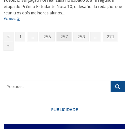
Fotos: Divulgação Foi realizada no sábado (08) a segunda
etapa do Prêmio Estudante Nota 10, o desafio da redação, que
reuniu os dois melhores alunos…
Redação
Ver mais
do
Prêmio
Paginação
Estudante
Página
Page
Page
Page
Page
Page
1
…
256
257
258
…
271
Nota
Anterior
de
10
Próxima
foi
Página
posts
sobre
comportamento
dos
jovens
nas
mídias
Procurar..
sociais
PUBLICIDADE