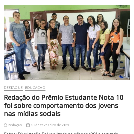
na
festa
dos
Velhos
do
Muriti
DESTAQUE
EDUCAÇÃO
Redação do Prêmio Estudante Nota 10
foi sobre comportamento dos jovens
nas mídias sociais
Redação
13 de fevereiro de 2020