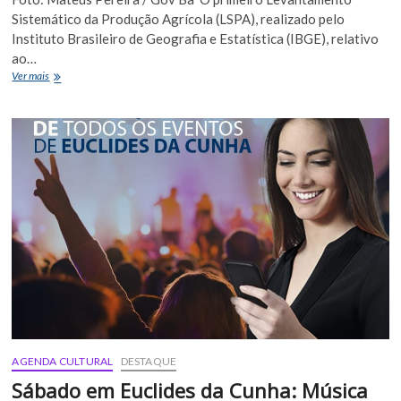
Sistemático da Produção Agrícola (LSPA), realizado pelo
Instituto Brasileiro de Geografia e Estatística (IBGE), relativo
ao…
IBGE
Ver mais
estima
safra
de
8,6
milhões
de
toneladas
de
grãos
em
2020
na
Bahia
AGENDA CULTURAL
DESTAQUE
Sábado em Euclides da Cunha: Música