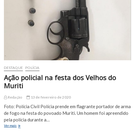
DESTAQUE
POLÍCIA
Ação policial na festa dos Velhos do
Muriti
Redação
13 de fevereiro de 2020
Foto: Polícia Civil Polícia prende em flagrante portador de arma
de fogo na festa do povoado Muriti. Um homem foi apreendido
pela polícia durante a…
Ação
Ver mais
policial