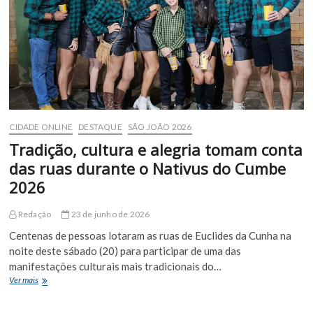
públicos
na
programação
da
segunda-
feira
(22)
CIDADE ONLINE
DESTAQUE
SÃO JOÃO 2026
Tradição, cultura e alegria tomam conta
das ruas durante o Nativus do Cumbe
2026
Redação
23 de junho de 2026
Centenas de pessoas lotaram as ruas de Euclides da Cunha na
noite deste sábado (20) para participar de uma das
manifestações culturais mais tradicionais do…
Tradição,
Ver mais
cultura
e