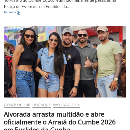
no Arraiá do Cumbe 2026, reunindo milhares de pessoas na
Praça de Eventos, em Euclides da…
Programação
Ver mais
de
domingo
reuniu
grandes
atrações
no
Arraiá
do
Cumbe
2026
CIDADE ONLINE
DESTAQUE
SÃO JOÃO 2026
Alvorada arrasta multidão e abre
oficialmente o Arraiá do Cumbe 2026
em Euclides da Cunha