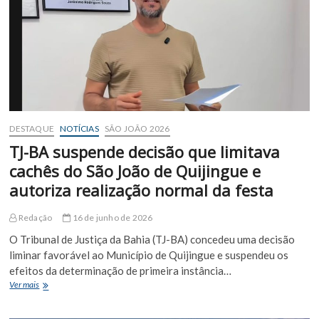
Juninas
na
Praça
Duque
de
Caxias
DESTAQUE
NOTÍCIAS
SÃO JOÃO 2026
TJ-BA suspende decisão que limitava
cachês do São João de Quijingue e
autoriza realização normal da festa
Redação
16 de junho de 2026
O Tribunal de Justiça da Bahia (TJ-BA) concedeu uma decisão
liminar favorável ao Município de Quijingue e suspendeu os
efeitos da determinação de primeira instância…
TJ-
Ver mais
BA
suspende