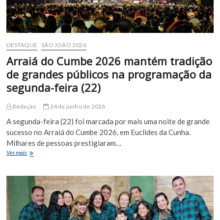
DESTAQUE
SÃO JOÃO 2026
Arraiá do Cumbe 2026 mantém tradição
de grandes públicos na programação da
segunda-feira (22)
Redação
24 de junho de 2026
A segunda-feira (22) foi marcada por mais uma noite de grande
sucesso no Arraiá do Cumbe 2026, em Euclides da Cunha.
Milhares de pessoas prestigiaram…
Arraiá
Ver mais
do
Cumbe
2026
mantém
tradição
de
grandes