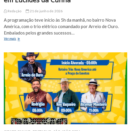
Redação
21 de junho de 2026
A programação teve início às 5h da manhã, no bairro Nova
América, com o trio elétrico comandado por Arreio de Ouro.
Embalados pelos grandes sucessos…
Alvorada
Ver mais
arrasta
multidão
e
abre
oficialmente
o
Arraiá
do
Cumbe
2026
em
Euclides
da
Cunha