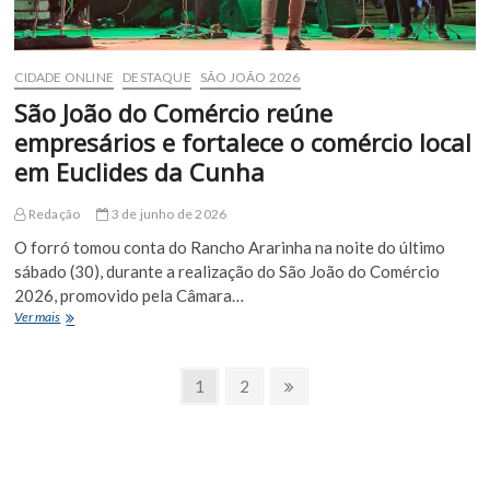
Bahia
CIDADE ONLINE
DESTAQUE
SÃO JOÃO 2026
São João do Comércio reúne
empresários e fortalece o comércio local
em Euclides da Cunha
Redação
3 de junho de 2026
O forró tomou conta do Rancho Ararinha na noite do último
sábado (30), durante a realização do São João do Comércio
2026, promovido pela Câmara…
São
Ver mais
João
do
Paginação
Comércio
Page
Page
Próxima
1
2
reúne
Página
de
empresários
e
posts
fortalece
o