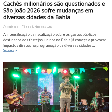
Cachês milionários são questionados e
São João 2026 sofre mudanças em
diversas cidades da Bahia
Redação
6 de junho de 2026
A intensificação da fiscalização sobre os gastos públicos
destinados aos festejos juninos na Bahia já começa a provocar
impactos diretos na programação de diversas cidades.…
Cachês
Ver mais
milionários
são
questionados
e
São
João
2026
sofre
mudanças
em
diversas
cidades
da