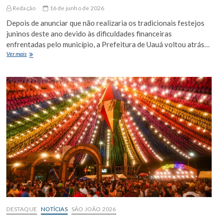
Redação
16 de junho de 2026
Depois de anunciar que não realizaria os tradicionais festejos
juninos deste ano devido às dificuldades financeiras
enfrentadas pelo município, a Prefeitura de Uauá voltou atrás…
Após
Ver mais
recuo
da
Prefeitura,
Uauá
confirma
realização
do
São
João
2026
com
valorização
da
cultura
regional
DESTAQUE
NOTÍCIAS
SÃO JOÃO 2026