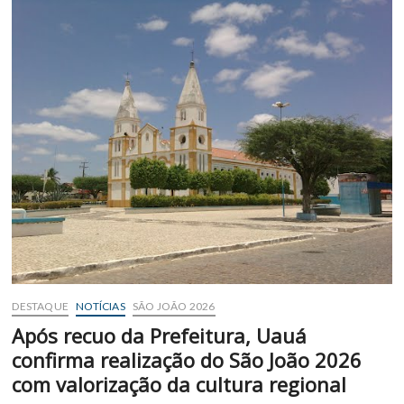
decisão
que
limitava
cachês
do
São
João
de
Quijingue
e
autoriza
realização
normal
da
festa
DESTAQUE
NOTÍCIAS
SÃO JOÃO 2026
Após recuo da Prefeitura, Uauá
confirma realização do São João 2026
com valorização da cultura regional