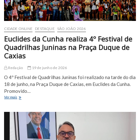
sábado
(20)
CIDADE ONLINE
DESTAQUE
SÃO JOÃO 2026
Euclides da Cunha realiza 4º Festival de
Quadrilhas Juninas na Praça Duque de
Caxias
Redação
19 de junho de 2026
O 4º Festival de Quadrilhas Juninas foi realizado na tarde do dia
18 de junho, na Praça Duque de Caxias, em Euclides da Cunha.
Promovido…
Euclides
Ver mais
da
Cunha
realiza
4º
Festival
de
Quadrilhas