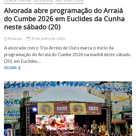
CIDADE ONLINE
DESTAQUE
SÃO JOÃO 2026
Alvorada abre programação do Arraiá
do Cumbe 2026 em Euclides da Cunha
neste sábado (20)
Redação
19 de junho de 2026
A alvorada com o Trio Arreio de Ouro marca o início da
programação do Arraiá do Cumbe 2026 na manhã deste sábado
(20), em Euclides…
Alvorada
Ver mais
abre
programação
do
Arraiá
do
Cumbe
2026
em
Euclides
da
Cunha
neste