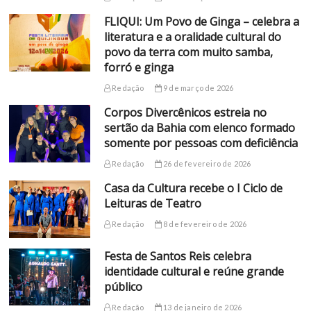
FLIQUI: Um Povo de Ginga – celebra a
literatura e a oralidade cultural do
povo da terra com muito samba,
forró e ginga
Redação
9 de março de 2026
Corpos Divercênicos estreia no
sertão da Bahia com elenco formado
somente por pessoas com deficiência
Redação
26 de fevereiro de 2026
Casa da Cultura recebe o I Ciclo de
Leituras de Teatro
Redação
8 de fevereiro de 2026
Festa de Santos Reis celebra
identidade cultural e reúne grande
público
Redação
13 de janeiro de 2026