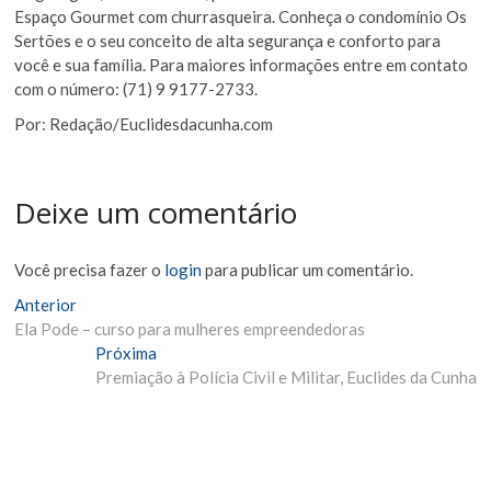
Espaço Gourmet com churrasqueira. Conheça o condomínio Os
Sertões e o seu conceito de alta segurança e conforto para
você e sua família. Para maiores informações entre em contato
com o número: (71) 9 9177-2733.
Por: Redação/Euclidesdacunha.com
Deixe um comentário
Você precisa fazer o
login
para publicar um comentário.
Navegação
Matéria
Anterior
Anterior:
Ela Pode – curso para mulheres empreendedoras
de
Próxima
Próxima
Post
Materia:
Premiação à Polícia Civil e Militar, Euclides da Cunha