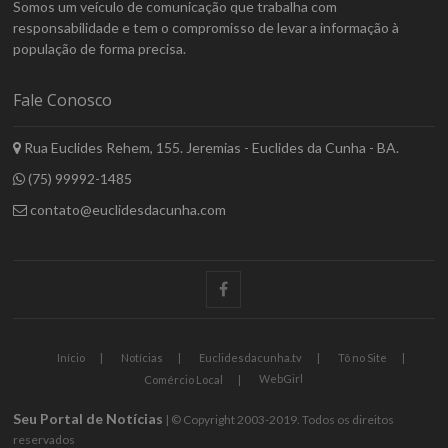
Somos um veículo de comunicação que trabalha com
responsabilidade e tem o compromisso de levar a informação à
população de forma precisa.
Fale Conosco
Rua Euclides Rehem, 155. Jeremias - Euclides da Cunha - BA.
(75) 99992-1485
contato@euclidesdacunha.com
facebook
Início
Notícias
Euclidesdacunha.tv
Tô no Site
WebGirl
Comércio Local
Seu Portal de Notícias
| © Copyright 2003-2019. Todos os direitos
reservados