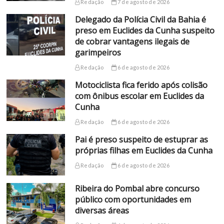
Redação
7 de agosto de 2026
Delegado da Polícia Civil da Bahia é
preso em Euclides da Cunha suspeito
de cobrar vantagens ilegais de
garimpeiros
Redação
6 de agosto de 2026
Motociclista fica ferido após colisão
com ônibus escolar em Euclides da
Cunha
Redação
6 de agosto de 2026
Pai é preso suspeito de estuprar as
próprias filhas em Euclides da Cunha
Redação
6 de agosto de 2026
Ribeira do Pombal abre concurso
público com oportunidades em
diversas áreas