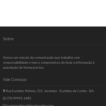
Sobre
Somos um veículo de comunicação que trabalha com
responsabilidade e tem o compromisso de levar a informação à
população de forma precisa.
Fale Conosco
Rua Euclides Rehem, 155. Jeremias - Euclides da Cunha - BA.
(75) 99992-1485
contato@euclidesdacunha.com