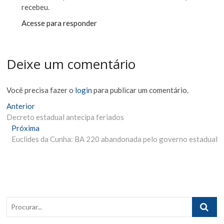
recebeu.
Acesse para responder
Deixe um comentário
Você precisa fazer o
login
para publicar um comentário.
Navegação
Matéria
Anterior
Anterior:
Decreto estadual antecipa feriados
de
Próxima
Próxima
Post
Materia:
Euclides da Cunha: BA 220 abandonada pelo governo estadual
Procurar..